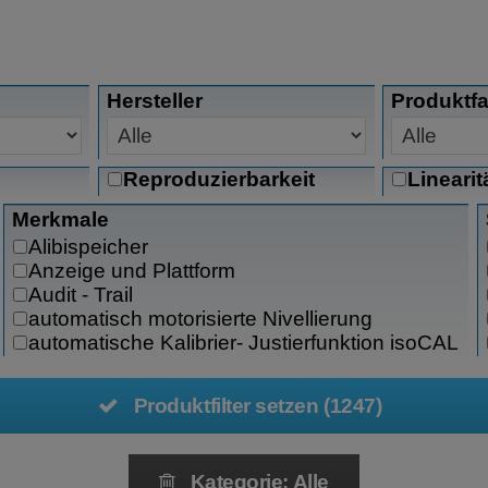
Hersteller
Produktfa
Reproduzierbarkeit
Linearit
Merkmale
Alibispeicher
Anzeige und Plattform
Audit - Trail
automatisch motorisierte Nivellierung
automatische Kalibrier- Justierfunktion isoCAL
Automatische Windschutztüren
Barcodeausdruck
Produktfilter setzen (1247)
Batterie-/Akkubetrieb
Dokumentation Cal Audit Trail
Edelstahl
Kategorie: Alle
EX-Bereich