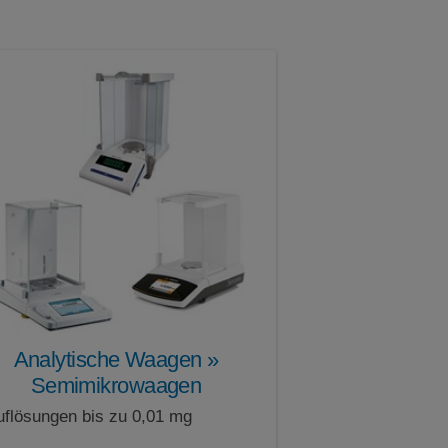
Profi Net IO
Profibus-DP
PS/2
RS232
RS232 Optional über USB Adapter
RS232C 25-pin
RS422
RS485
SD-Karte
USB
USB Host
USB-A
USB-B
USB-C
WLAN
Analytische Waagen »
Semimikrowaagen
uflösungen bis zu 0,01 mg