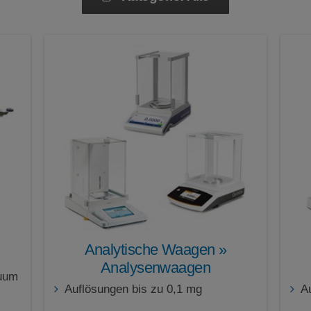
GLP/GMP-Bereich
Identifier
Internes Justiergewicht
IP43 Schutz
IP44 Schutz
IP54 Schutz
IP65 Schutz
IP67 Schutz
IP68 Schutz
IP69k Schutz
Kalibrierung extern
Kalibrierung intern
Mobile Waage
Nivellierung Sartorius LevelControl
Nivellierungsassistent
Portabel
Analytische Waagen »
Produktdatenspeicher
Analysenwaagen
kuum
Auflösungen bis zu 0,1 mg
A