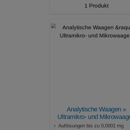
Titration
1 Produkt
Umrechnen
Unruhewägen
Unterflurverwägung
Verrechnungen
Wägen
Wägen mit Faktor-Multiplikation
Zählen
zeitkontrollierte Funktionen
zweiter Taraspeicher
Analytische Waagen »
Ultramikro- und Mikrowaag
Auflösungen bis zu 0,0001 mg