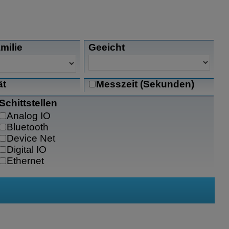
milie
Geeicht
ät
Messzeit (Sekunden)
Schittstellen
Analog IO
Bluetooth
Device Net
Digital IO
Ethernet
Ethernet-IP
FTP
mini USB
Modbus RTU
Modbus TCP/IP
OPC