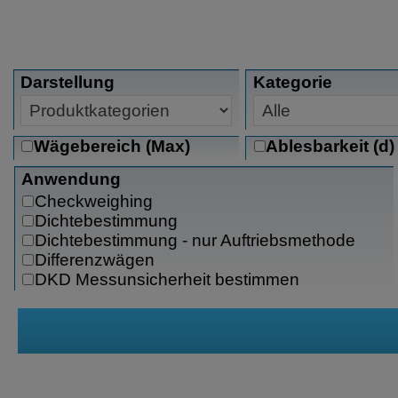
Darstellung
Kategorie
Wägebereich (Max)
Ablesbarkeit (d)
Anwendung
Checkweighing
Dichtebestimmung
Dichtebestimmung - nur Auftriebsmethode
Differenzwägen
DKD Messunsicherheit bestimmen
Dosieren
Dynamisches Wägen
Einheitenumschaltung
Feuchtebestimmung
Freier Faktor
Höchstwert