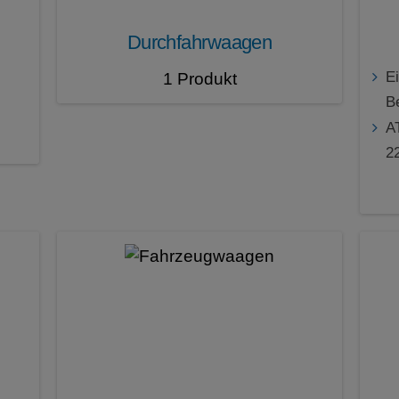
Durchfahrwaagen
E
1 Produkt
B
A
2