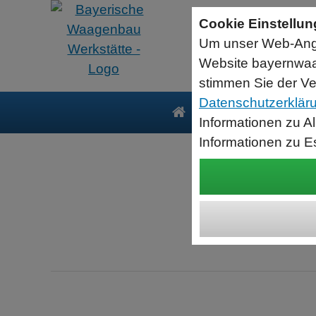
Unterspundlochabfüllung - Dosiersystem
Cookie Einstellu
Zur produktschonenden Befüllung von Flaschen.
Automatischer höhenverstellbarer Dosierarm mit Füllnadel.
Um unser Web-Ange
Vorgabe der Dosierparameter durch übergeordnete Steuerung.
Optional: Flaschenverschließer mit Kraftmesser.
Website bayernwaa
stimmen Sie der Ve
Datenschutzerklär
Produkte
Serv
Informationen zu A
Informationen zu E