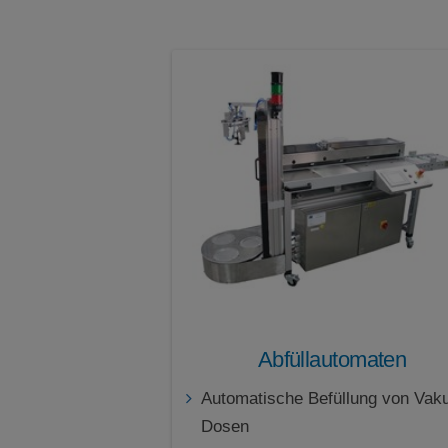
Individuelle Kennzeichnung
Intervallwägung
ISO-Test
Komponenten
Kontrollieren
Labor-Anwendungen
Mischen
Mittlwertbildung
Netto - Total - Rezeptur
Netto-Total
Pipette Smart Test
Prozentwägen
Rezeptur
Rückwägen
SQmin- Funktion für die Bestimmung der
Abfüllautomaten
Minimaleinwaage nach USP
Statistiken
Automatische Befüllung von Va
Summieren
Dosen
Tierwägen