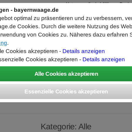
Robuste Kippkontrollwaage KKW
ngen - bayernwaage.de
Kontrolle von Einzelteilen z.B. aus Sp
Montagemaschinen,
bot optimal zu präsentieren und zu verbessern, ve
zur Vollständigkeitskontrolle von Sort
Nach Toleranzprüfung Abwurf nach link
ge.de Cookies. Durch die weitere Nutzung des We
Produktdatenbank für Produkte und To
Vorgabe der Kontrollparameter durch 
rwendung von Cookies zu. Näheres dazu erfahren S
ung
.
ice
Unternehmen
Kontakt
Angebot
War
lle Cookies akzeptieren -
Details anzeigen
ssenzielle Cookies akzeptieren -
Details anzeigen
Produkte » Alle
Kategorie: Alle