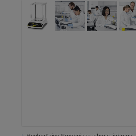
Hochpräzise Ergebnisse jahrein, jahraus -