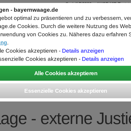
Seriell RS232 auf USB HID Tastat
Schnittstellenkonverter
ngen - bayernwaage.de
RS232 Daten in Computer Anwendunge
bot optimal zu präsentieren und zu verbessern, ve
Funktioniert wie eine USB Tastatur, A
Verwendet Standard USB Tastatur Sys
ge.de Cookies. Durch die weitere Nutzung des We
Datenbearbeitung vor Ausgabe möglich
rwendung von Cookies zu. Näheres dazu erfahren S
ung
.
ice
Unternehmen
Kontakt
Angebot
War
lle Cookies akzeptieren -
Details anzeigen
ssenzielle Cookies akzeptieren -
Details anzeigen
IUS BCE224-1S Ent
ge - externe Justie