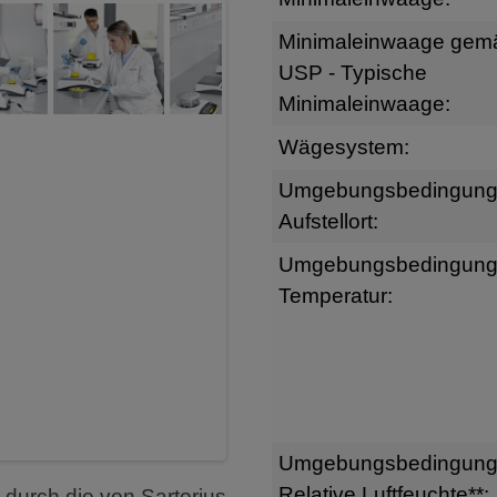
Minimaleinwaage gem
USP - Typische
Minimaleinwaage:
Wägesystem:
Umgebungsbedingun
Aufstellort:
Umgebungsbedingun
Temperatur:
Umgebungsbedingun
Relative Luftfeuchte**:
 durch die von Sartorius