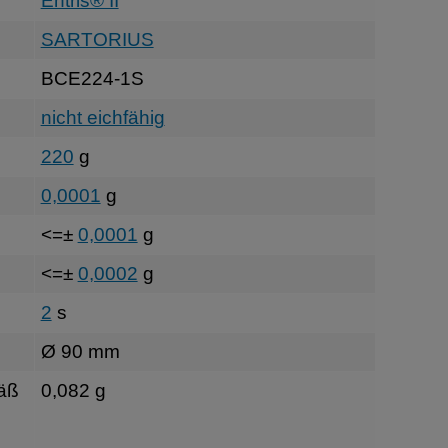
Entris® II
SARTORIUS
BCE224-1S
nicht eichfähig
220
g
0,0001
g
<=±
0,0001
g
<=±
0,0002
g
2
s
Ø 90 mm
äß
0,082 g