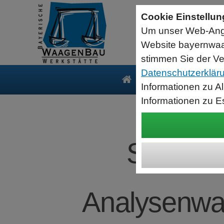
Sartorius Feuchtebestimmer MA35
Cookie Einstellu
jetzt zum Aktionspreis
Um unser Web-Ange
Der MA35 ist das Einsteigermodell zur schnellen und
zuverlässigen Bestimmung der Materialfeuchte flüssiger, pastöser
Website bayernwaa
und fester Substanzen mit dem Verfahren der Thermogravimetrie.
Wägebereich: 35 g, Ablesbarkeit: 1 mg
stimmen Sie der Ve
Datenschutzerklär
Produkte
Serv
Informationen zu A
Informationen zu E
SARTOR
Analysenwaa