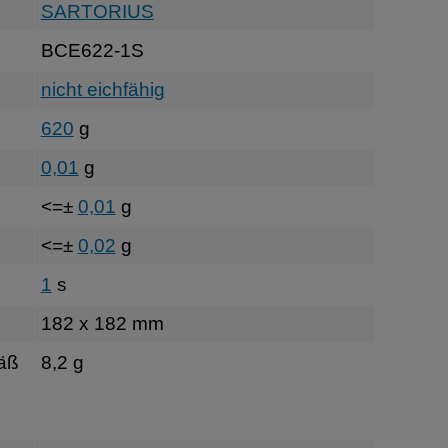
SARTORIUS
BCE622-1S
nicht eichfähig
620
g
0,01
g
<=±
0,01
g
<=±
0,02
g
1
s
182 x 182 mm
äß
8,2 g