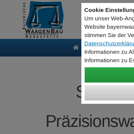
Sartorius Feuchtebestimmer MA35
Cookie Einstellu
jetzt zum Aktionspreis
Um unser Web-Ange
Der MA35 ist das Einsteigermodell zur schnellen und
zuverlässigen Bestimmung der Materialfeuchte flüssiger, pastöser
Website bayernwaa
und fester Substanzen mit dem Verfahren der Thermogravimetrie.
Wägebereich: 35 g, Ablesbarkeit: 1 mg
stimmen Sie der Ve
Datenschutzerklär
Produkte
Serv
Informationen zu A
Informationen zu E
SARTOR
Präzisionswa