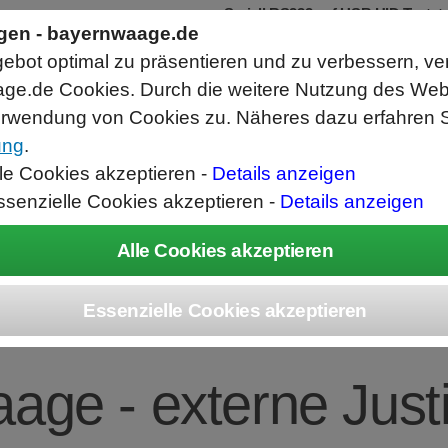
Seriell RS232 auf USB HID Tastat
Schnittstellenkonverter
ngen - bayernwaage.de
RS232 Daten in Computer Anwendunge
bot optimal zu präsentieren und zu verbessern, ve
Funktioniert wie eine USB Tastatur, A
Verwendet Standard USB Tastatur Sys
ge.de Cookies. Durch die weitere Nutzung des We
Datenbearbeitung vor Ausgabe möglich
rwendung von Cookies zu. Näheres dazu erfahren S
ung
.
ice
Unternehmen
Kontakt
Angebot
War
lle Cookies akzeptieren -
Details anzeigen
ssenzielle Cookies akzeptieren -
Details anzeigen
IUS BCE622-1S Ent
age - externe Justi