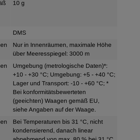
äß
10 g
DMS
gen
Nur in Innenräumen, maximale Höhe
über Meeresspiegel: 3000 m
gen
Umgebung (metrologische Daten)*:
+10 - +30 °C; Umgebung: +5 - +40 °C;
Lager und Transport: -10 - +60 °C; *
Bei konformitätsbewerteten
(geeichten) Waagen gemäß EU,
siehe Angaben auf der Waage.
gen
Bei Temperaturen bis 31 °C, nicht
kondensierend, danach linear
abnehmend von max. 80 % bei 31 °C