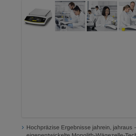
Hochpräzise Ergebnisse jahrein, jahraus -
eigenentwickelte Monolith-Wägezelle-Tec