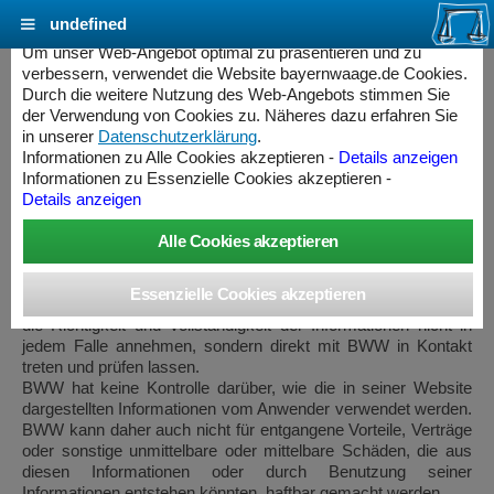
undefined
Cookie Einstellungen - bayernwaage.de
Um unser Web-Angebot optimal zu präsentieren und zu
verbessern, verwendet die Website bayernwaage.de Cookies.
Durch die weitere Nutzung des Web-Angebots stimmen Sie
Copyright - Rechtliche Informationen
der Verwendung von Cookies zu. Näheres dazu erfahren Sie
in unserer
Datenschutzerklärung
.
Informationen zu Alle Cookies akzeptieren -
Details anzeigen
Informationen zu Essenzielle Cookies akzeptieren -
Eingeschränkte Gewähr für Informationen
Details anzeigen
Die Bayerische Waagenbau Werkstätte - Althaus GmbH
(BWW) verwendet die im Verkehr erforderliche Sorgfalt, um
die Informationen seiner Website (Home Page) korrekt und auf
dem neuesten Stand zu halten. Es können jedoch Irrtümer
auftreten oder Informationen fehlen. Der Anwender sollte daher
die Richtigkeit und Vollständigkeit der Informationen nicht in
jedem Falle annehmen, sondern direkt mit BWW in Kontakt
treten und prüfen lassen.
BWW hat keine Kontrolle darüber, wie die in seiner Website
dargestellten Informationen vom Anwender verwendet werden.
BWW kann daher auch nicht für entgangene Vorteile, Verträge
oder sonstige unmittelbare oder mittelbare Schäden, die aus
ess Controller
diesen Informationen oder durch Benutzung seiner
Informationen entstehen könnten, haftbar gemacht werden.