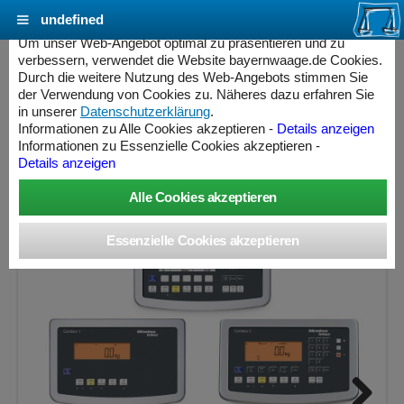
undefined
Cookie Einstellungen - bayernwaage.de
Um unser Web-Angebot optimal zu präsentieren und zu
verbessern, verwendet die Website bayernwaage.de Cookies.
Durch die weitere Nutzung des Web-Angebots stimmen Sie
MINEBEA INTEC Combics Plattformwaage 4-
der Verwendung von Cookies zu. Näheres dazu erfahren Sie
3000LI-I Edelstahl V2A
in unserer
Datenschutzerklärung
.
Informationen zu Alle Cookies akzeptieren -
Details anzeigen
Informationen zu Essenzielle Cookies akzeptieren -
Wägebereich: 3000 kg, Ablesbarkeit: 100 g, nicht eichfähig
Details anzeigen
ess Controller