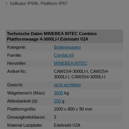
Indikator IP69k, Plattform IP67
Technische Daten MINEBEA INTEC Combics
Plattformwaage 4-3000LI-I Edelstahl V2A
Kategorie:
Bodenwaagen
Familie:
Combics®
Hersteller:
MINEBEA INTEC
Artikel-Nr.:
CAW1S4-3000LI-I, CAW2S4-
3000LI-I, CAW3S4-3000LI-I
Geeicht:
nicht eichfähig
Wägebereich (Max):
3000
kg
Ablesbarkeit (d):
100
g
Plattformgröße:
1000 x 800 x 90 mm
Genauigkeitsklasse:
3
Material Lastplatte:
Edelstahl V2A