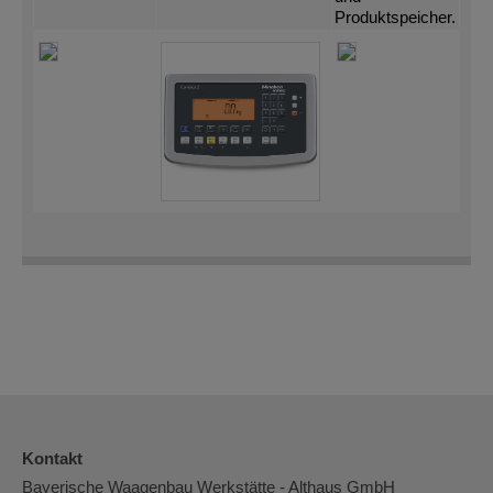
Produktspeicher.
Kontakt
Bayerische Waagenbau Werkstätte - Althaus GmbH