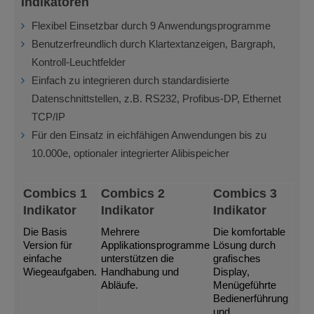
Indikatoren
Flexibel Einsetzbar durch 9 Anwendungsprogramme
Benutzerfreundlich durch Klartextanzeigen, Bargraph,
Kontroll-Leuchtfelder
Einfach zu integrieren durch standardisierte
Datenschnittstellen, z.B. RS232, Profibus-DP, Ethernet
TCP/IP
Für den Einsatz in eichfähigen Anwendungen bis zu
10.000e, optionaler integrierter Alibispeicher
Combics 1
Combics 2
Combics 3
Indikator
Indikator
Indikator
Die Basis
Mehrere
Die komfortable
Version für
Applikationsprogramme
Lösung durch
einfache
unterstützen die
grafisches
Wiegeaufgaben.
Handhabung und
Display,
Abläufe.
Menügeführte
Bedienerführung
und