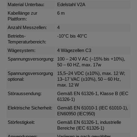
Material Unterbau:
Edelstahl V2A
Kabellänge zur
6 m
Plattform:
Anzahl Messzellen:
4
Betriebs-
-10°C bis 40°C
Temperaturbereich:
Wägesystem:
4 Wägezellen C3
Spannungsversorgung:
100 – 240 V AC (–15% bis +10%),
50 – 60 HZ, max. 17w
Spannungsversorgung
15,5–24 VDC (±10%), max. 12 W;
optional:
13–17 VAC (±10%), 50 – 60 Hz,
max. 12 W
Störaussendung:
Gemäß EN 61326-1, Klasse B (IEC
61326-1)
Elektrische Sicherheit:
Gemäß EN 61010-1 (IEC 61010-1),
EN60950 (IEC950)
Störfestigkeit:
Gemäß EN 61326-1, industrielle
Bereiche (IEC 61326-1)
Anwendungen:
Variieren je nach gewählter