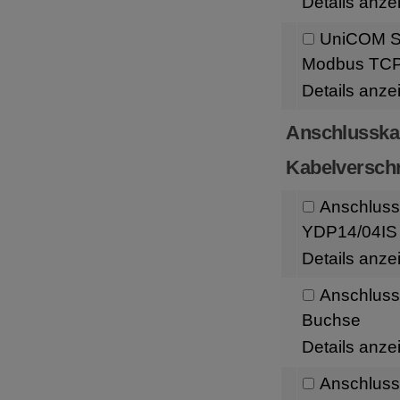
Details anze
UniCOM Sc
Modbus TC
Details anze
Anschlusska
Kabelversch
Anschluss
YDP14/04IS 
Details anze
Anschluss
Buchse
Details anze
Anschlussk