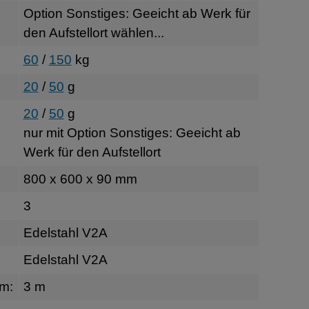
Option Sonstiges: Geeicht ab Werk für
den Aufstellort wählen...
60
/
150
kg
20
/
50
g
20
/
50
g
nur mit Option Sonstiges: Geeicht ab
Werk für den Aufstellort
800 x 600 x 90 mm
3
Edelstahl V2A
Edelstahl V2A
rm:
3 m