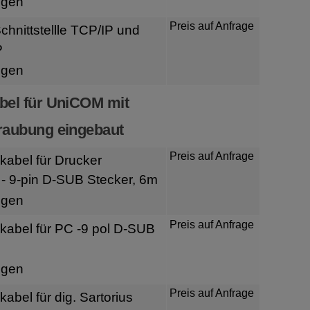
igen
Preis auf Anfrage
hnittstellle TCP/IP und
P
igen
bel für UniCOM mit
raubung eingebaut
Preis auf Anfrage
kabel für Drucker
- 9-pin D-SUB Stecker, 6m
igen
Preis auf Anfrage
kabel für PC -9 pol D-SUB
igen
Preis auf Anfrage
abel für dig. Sartorius