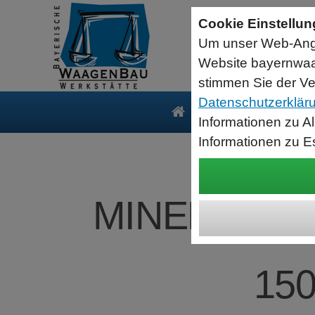
Sartorius Feuchtebestimmer MA35
Cookie Einstellu
jetzt zum Aktionspreis
Um unser Web-Ange
Der MA35 ist das Einsteigermodell zur schnellen und
zuverlässigen Bestimmung der Materialfeuchte flüssiger, pastöser
Website bayernwaa
und fester Substanzen mit dem Verfahren der Thermogravimetrie.
Wägebereich: 35 g, Ablesbarkeit: 1 mg
stimmen Sie der Ve
Datenschutzerklär
Produkte
Serv
Informationen zu A
Informationen zu E
MINEBEA INT
150