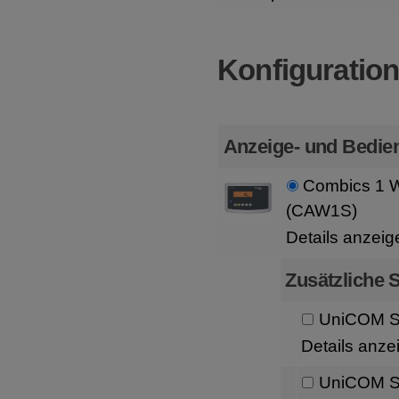
Konfiguratio
Anzeige- und Bedien
Combics 1 W
(CAW1S)
Details anzeig
Zusätzliche S
UniCOM Sc
Details anze
UniCOM Sc