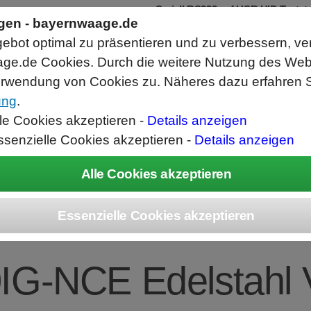
Seriell RS232 auf USB HID Tastatur
Schnittstellenkonverter
ngen - bayernwaage.de
RS232 Daten in Computer Anwendungen schreib
bot optimal zu präsentieren und zu verbessern, ve
Funktioniert wie eine USB Tastatur, Ausgabe an 
Verwendet Standard USB Tastatur Systemtreibe
ge.de Cookies. Durch die weitere Nutzung des We
Datenbearbeitung vor Ausgabe möglich.
rwendung von Cookies zu. Näheres dazu erfahren S
ung
.
ice
Unternehmen
Kontakt
Angebot
War
lle Cookies akzeptieren -
Details anzeigen
ssenzielle Cookies akzeptieren -
Details anzeigen
EC Combics Platt
IG-NCE Edelstahl