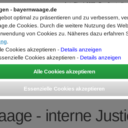
AutoCheck 1002 - Bandkontrollw
ngen - bayernwaage.de
Zur Kontrolle von Einzelteilen und Set
Hochgenaue Waage mit 0,01g Auflösu
bot optimal zu präsentieren und zu verbessern, ve
Schnelle Toleranzkontrolle und Bewert
Abwurfrichtung Gut links/Schlecht rec
ge.de Cookies. Durch die weitere Nutzung des We
rwendung von Cookies zu. Näheres dazu erfahren S
ung
.
ice
Unternehmen
Kontakt
Angebot
War
lle Cookies akzeptieren -
Details anzeigen
ssenzielle Cookies akzeptieren -
Details anzeigen
US BCE1202i-1S En
age - interne Justi