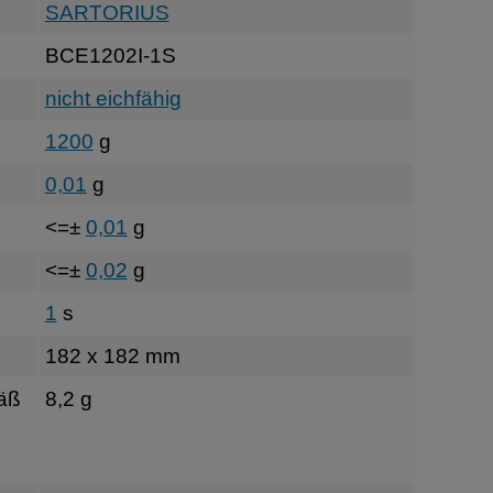
SARTORIUS
BCE1202I-1S
nicht eichfähig
1200
g
0,01
g
<=±
0,01
g
<=±
0,02
g
1
s
182 x 182 mm
äß
8,2 g