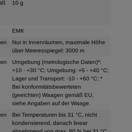
äß
10 g
EMK
gen
Nur in Innenräumen, maximale Höhe
über Meeresspiegel: 3000 m
gen
Umgebung (metrologische Daten)*:
+10 - +30 °C; Umgebung: +5 - +40 °C;
Lager und Transport: -10 - +60 °C; *
Bei konformitätsbewerteten
(geeichten) Waagen gemäß EU,
siehe Angaben auf der Waage.
gen
Bei Temperaturen bis 31 °C, nicht
kondensierend, danach linear
abnehmend von max. 80 % bei 31 °C