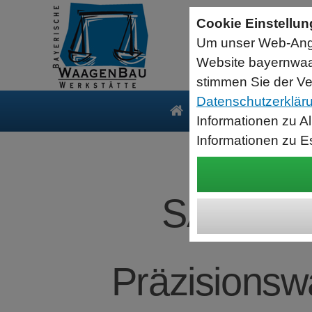
Seriell RS232 auf USB HID Tastatur
Schnittstellenkonverter
Cookie Einstellu
RS232 Daten in Computer Anwendungen schreiben.
Um unser Web-Ange
Funktioniert wie eine USB Tastatur, Ausgabe an Cursor Position.
Verwendet Standard USB Tastatur Systemtreiber
Website bayernwaa
Datenbearbeitung vor Ausgabe möglich.
stimmen Sie der Ve
Datenschutzerklär
Produkte
Serv
Informationen zu A
Informationen zu E
SARTORI
Präzisionswa