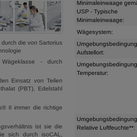
Minimaleinwaage gem
USP - Typische
Minimaleinwaage:
Wägesystem:
 durch die von Sartorius
Umgebungsbedingun
hnologie
Aufstellort:
er Wägeklasse - durch
Umgebungsbedingun
Temperatur:
en Einsatz von Teilen
thalat (PBT), Edelstahl
® II immer die richtige
Umgebungsbedingun
sverhältnis ist sie die
Relative Luftfeuchte**:
ie sich durch isoCAL,