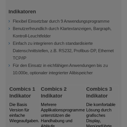
Indikatoren
Flexibel Einsetzbar durch 9 Anwendungsprogramme
Benutzerfreundlich durch Klartextanzeigen, Bargraph,
Kontroll-Leuchtfelder
Einfach zu integrieren durch standardisierte
Datenschnittstellen, z.B. RS232, Profibus-DP, Ethernet
TCP/IP
Für den Einsatz in eichfähigen Anwendungen bis zu
10.000e, optionaler integrierter Alibispeicher
Combics 1
Combics 2
Combics 3
Indikator
Indikator
Indikator
Die Basis
Mehrere
Die komfortable
Version für
Applikationsprogramme
Lösung durch
einfache
unterstützen die
grafisches
Wiegeaufgaben.
Handhabung und
Display,
Abläufe.
Menügeführte