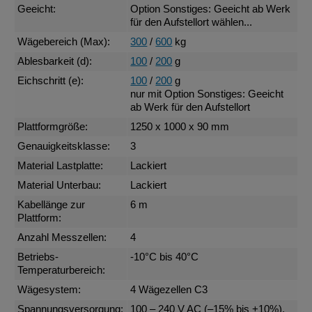
Geeicht:
Option Sonstiges: Geeicht ab Werk
für den Aufstellort wählen...
Wägebereich (Max):
300
/
600
kg
Ablesbarkeit (d):
100
/
200
g
Eichschritt (e):
100
/
200
g
nur mit Option Sonstiges: Geeicht
ab Werk für den Aufstellort
Plattformgröße:
1250 x 1000 x 90 mm
Genauigkeitsklasse:
3
Material Lastplatte:
Lackiert
Material Unterbau:
Lackiert
Kabellänge zur
6 m
Plattform:
Anzahl Messzellen:
4
Betriebs-
-10°C bis 40°C
Temperaturbereich:
Wägesystem:
4 Wägezellen C3
Spannungsversorgung:
100 – 240 V AC (–15% bis +10%),