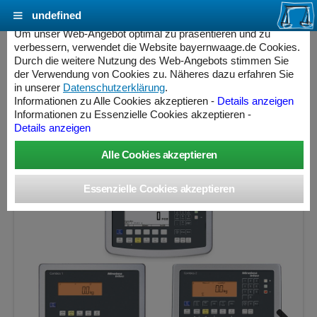
undefined
Cookie Einstellungen - bayernwaage.de
Um unser Web-Angebot optimal zu präsentieren und zu
verbessern, verwendet die Website bayernwaage.de Cookies.
Durch die weitere Nutzung des Web-Angebots stimmen Sie
MINEBEA INTEC Combics Plattformwaage 4-
der Verwendung von Cookies zu. Näheres dazu erfahren Sie
600NL-NCE Lackiert / Lackiert
in unserer
Datenschutzerklärung
.
Informationen zu Alle Cookies akzeptieren -
Details anzeigen
Informationen zu Essenzielle Cookies akzeptieren -
Wägebereich: 300 / 600 kg, Ablesbarkeit: 100 / 200 g,
Details anzeigen
Eichschritt: 100 / 200 g, eichfähig
ess Controller