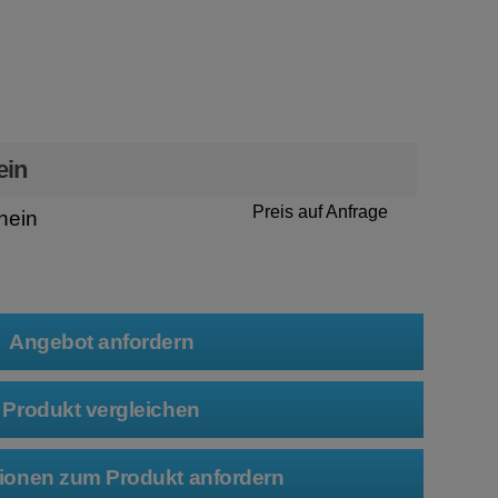
n
ein
Preis auf Anfrage
hein