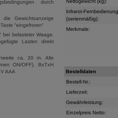
Nettogewicht (kg):
sbedingungen durch
Infrarot-Fernbedienun
d die Gewichtsanzeige
(serienmäßig):
Taste "eingefroren"
Merkmale:
" bei belasteter Waage.
efügte Lasten direkt
hweite ca. 20 m. Alle
ommen ON/OFF). BxTxH
5 V AAA
Bestelldaten
Bestell-Nr.:
Lieferzeit:
Gewährleistung:
Einzelpreis Netto: