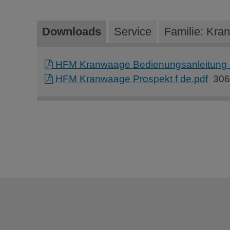
Downloads
Service
Familie: Kr
HFM Kranwaage Bedienungsanleitung 
HFM Kranwaage Prospekt f de.pdf
306