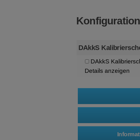
Konfiguratio
DAkkS Kalibriersch
DAkkS Kalibriersc
Details anzeigen