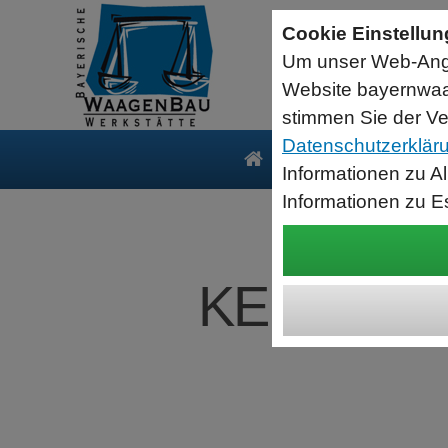
Sartorius Feuchtebestimmer MA35
Cookie Einstellu
jetzt zum Aktionspreis
Um unser Web-Ange
Der MA35 ist das Einsteigermodell zur schnellen und
zuverlässigen Bestimmung der Materialfeuchte flüssiger, pastöser
Website bayernwaa
und fester Substanzen mit dem Verfahren der Thermogravimetrie.
Wägebereich: 35 g, Ablesbarkeit: 1 mg
stimmen Sie der Ve
Datenschutzerklär
Produkte
Serv
Informationen zu A
Informationen zu E
KERN Kran