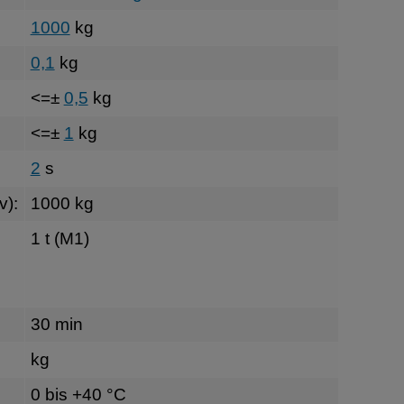
1000
kg
0,1
kg
<=±
0,5
kg
<=±
1
kg
2
s
v):
1000 kg
1 t (M1)
30 min
kg
0 bis +40 °C