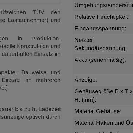
Umgebungstemperatur
rüfzeichen TÜV den
Relative Feuchtigkeit:
se Lastaufnehmer) und
Eingangsspannung:
gen in Produktion,
Netzteil
 stabile Konstruktion und
Sekundärspannung:
n dauerhaften Einsatz im
Akku (serienmäßig):
ompakter Bauweise und
Anzeige:
 Einsatz an mehreren
tc.)
Gehäusegröße B x T x
H, (mm):
dauer bis zu h, Ladezeit
Material Gehäuse:
dsanzeige optisch durch
Material Haken und Ös