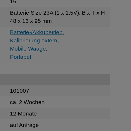
16
g
Batterie Size 23A (1 x 1.5V), B x T x H
48 x 16 x 95 mm
Batterie-/Akkubetrieb
,
Kalibrierung extern
,
Mobile Waage
,
Portabel
101007
ca. 2 Wochen
12 Monate
auf Anfrage