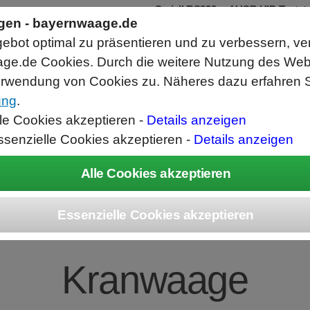
Seriell RS232 auf USB HID Tastat
Schnittstellenkonverter
ngen - bayernwaage.de
RS232 Daten in Computer Anwendunge
bot optimal zu präsentieren und zu verbessern, ve
Funktioniert wie eine USB Tastatur, A
Verwendet Standard USB Tastatur Sys
ge.de Cookies. Durch die weitere Nutzung des We
Datenbearbeitung vor Ausgabe möglich
rwendung von Cookies zu. Näheres dazu erfahren S
ung
.
ice
Unternehmen
Kontakt
Angebot
War
lle Cookies akzeptieren -
Details anzeigen
ssenzielle Cookies akzeptieren -
Details anzeigen
waage HFM 1T0.1 
Kranwaage