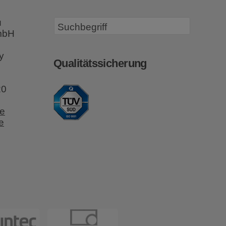
u
GmbH
y
Qualitätssicherung
20
e
e