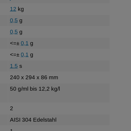
12
kg
0,5
g
0,5
g
<=±
0,1
g
<=±
0,1
g
1.5
s
240 x 294 x 86 mm
50 g/ml bis 12,2 kg/l
2
AISI 304 Edelstahl