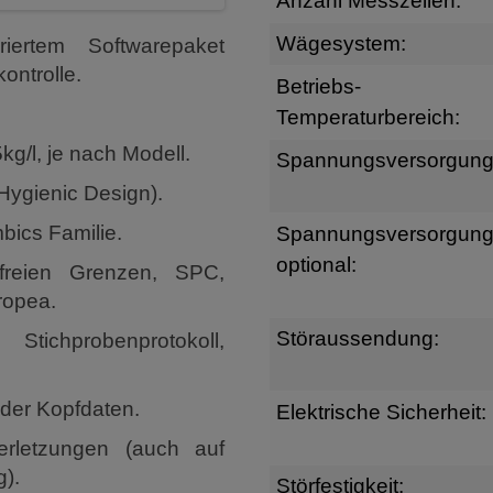
Anzahl Messzellen:
Wägesystem:
iertem Softwarepaket
ntrolle.
Betriebs-
Temperaturbereich:
g/l, je nach Modell.
Spannungsversorgung
ygienic Design).
bics Familie.
Spannungsversorgun
optional:
freien Grenzen, SPC,
ropea.
Störaussendung:
ichprobenprotokoll,
 der Kopfdaten.
Elektrische Sicherheit:
verletzungen (auch auf
g).
Störfestigkeit: