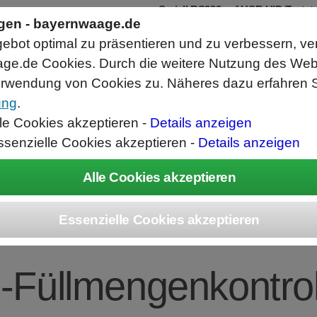
Seriell RS232 auf USB HID Tastat
Schnittstellenkonverter
ngen - bayernwaage.de
RS232 Daten in Computer Anwendunge
bot optimal zu präsentieren und zu verbessern, ve
Funktioniert wie eine USB Tastatur, A
Verwendet Standard USB Tastatur Sys
ge.de Cookies. Durch die weitere Nutzung des We
Datenbearbeitung vor Ausgabe möglich
rwendung von Cookies zu. Näheres dazu erfahren S
ung
.
ice
Unternehmen
Kontakt
Angebot
War
lle Cookies akzeptieren -
Details anzeigen
ssenzielle Cookies akzeptieren -
Details anzeigen
EC Combics® CAH
z-Füllmengenkontro