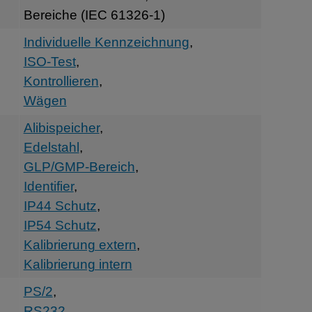
Bereiche (IEC 61326-1)
Individuelle Kennzeichnung
,
ISO-Test
,
Kontrollieren
,
Wägen
Alibispeicher
,
Edelstahl
,
GLP/GMP-Bereich
,
Identifier
,
IP44 Schutz
,
IP54 Schutz
,
Kalibrierung extern
,
Kalibrierung intern
PS/2
,
RS232
,