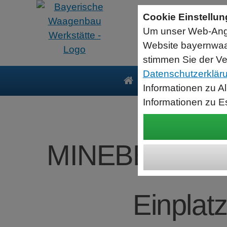
Sartorius Feuchtebestimmer MA35
Cookie Einstellu
jetzt zum Aktionspreis
Um unser Web-Ange
Der MA35 ist das Einsteigermodell zur schnellen und
zuverlässigen Bestimmung der Materialfeuchte flüssiger, pastöser
Website bayernwaa
und fester Substanzen mit dem Verfahren der Thermogravimetrie.
Wägebereich: 35 g, Ablesbarkeit: 1 mg
stimmen Sie der Ve
Datenschutzerklär
Produkte
Serv
Informationen zu A
Informationen zu E
MINEBEA INT
Einplat