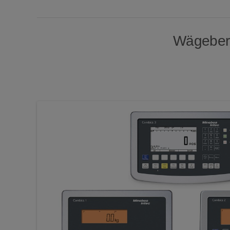
Wägeberei