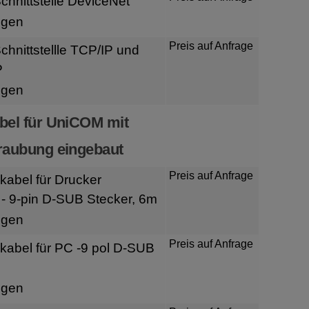
hnittstelle DeviceNet
igen
Preis auf Anfrage
hnittstellle TCP/IP und
P
igen
bel für UniCOM mit
raubung eingebaut
Preis auf Anfrage
kabel für Drucker
- 9-pin D-SUB Stecker, 6m
igen
Preis auf Anfrage
kabel für PC -9 pol D-SUB
igen