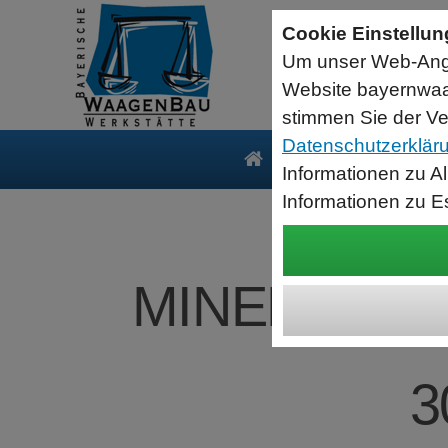
Sartorius Feuchtebestimmer MA35
Cookie Einstellu
jetzt zum Aktionspreis
Um unser Web-Ange
Der MA35 ist das Einsteigermodell zur schnellen und
zuverlässigen Bestimmung der Materialfeuchte flüssiger, pastöser
Website bayernwaa
und fester Substanzen mit dem Verfahren der Thermogravimetrie.
Wägebereich: 35 g, Ablesbarkeit: 1 mg
stimmen Sie der Ve
Datenschutzerklär
Produkte
Serv
Informationen zu A
Informationen zu E
MINEBEA INT
3