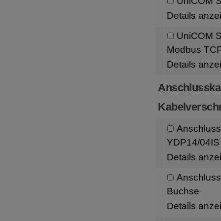
UniCOM Sc
Details anze
UniCOM Sc
Modbus TC
Details anze
Anschlusska
Kabelversch
Anschluss
YDP14/04IS 
Details anze
Anschluss
Buchse
Details anze