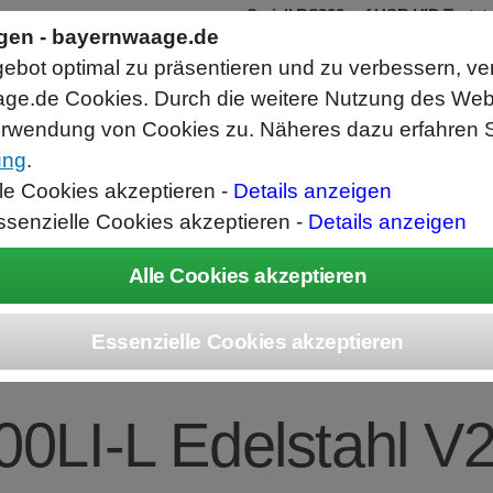
Seriell RS232 auf USB HID Tastat
Schnittstellenkonverter
ngen - bayernwaage.de
RS232 Daten in Computer Anwendunge
bot optimal zu präsentieren und zu verbessern, ve
Funktioniert wie eine USB Tastatur, A
Verwendet Standard USB Tastatur Sys
ge.de Cookies. Durch die weitere Nutzung des We
Datenbearbeitung vor Ausgabe möglich
rwendung von Cookies zu. Näheres dazu erfahren S
ung
.
ice
Unternehmen
Kontakt
Angebot
War
lle Cookies akzeptieren -
Details anzeigen
ssenzielle Cookies akzeptieren -
Details anzeigen
EC Combics Platt
00LI-L Edelstahl V