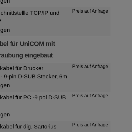
igen
Preis auf Anfrage
hnittstellle TCP/IP und
P
igen
bel für UniCOM mit
raubung eingebaut
Preis auf Anfrage
kabel für Drucker
- 9-pin D-SUB Stecker, 6m
igen
Preis auf Anfrage
kabel für PC -9 pol D-SUB
igen
Preis auf Anfrage
abel für dig. Sartorius