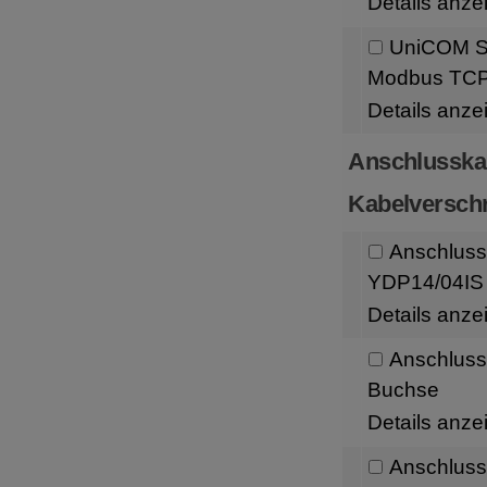
Details anze
UniCOM Sc
Modbus TC
Details anze
Anschlusska
Kabelversch
Anschluss
YDP14/04IS 
Details anze
Anschluss
Buchse
Details anze
Anschlussk