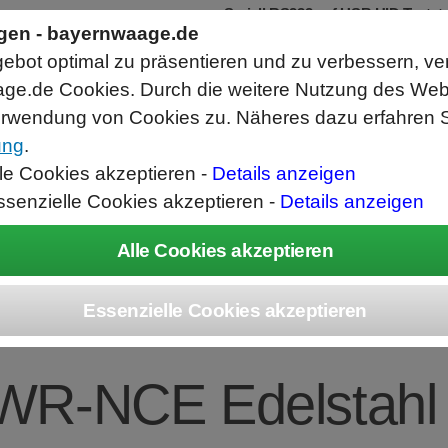
Seriell RS232 auf USB HID Tastat
Schnittstellenkonverter
ngen - bayernwaage.de
RS232 Daten in Computer Anwendunge
bot optimal zu präsentieren und zu verbessern, ve
Funktioniert wie eine USB Tastatur, A
Verwendet Standard USB Tastatur Sys
ge.de Cookies. Durch die weitere Nutzung des We
Datenbearbeitung vor Ausgabe möglich
rwendung von Cookies zu. Näheres dazu erfahren S
ung
.
ice
Unternehmen
Kontakt
Angebot
War
lle Cookies akzeptieren -
Details anzeigen
ssenzielle Cookies akzeptieren -
Details anzeigen
EC Combics Platt
WR-NCE Edelstahl