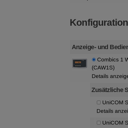
Konfiguratio
Anzeige- und Bedien
Combics 1 W
(CAW1S)
Details anzeig
Zusätzliche S
UniCOM Sc
Details anze
UniCOM Sc