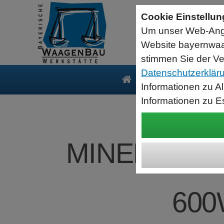
Sartorius Feuchtebestimmer MA35
Cookie Einstellu
jetzt zum Aktionspreis
Um unser Web-Ange
Der MA35 ist das Einsteigermodell zur schnellen und
zuverlässigen Bestimmung der Materialfeuchte flüssiger, pastöser
Website bayernwaa
und fester Substanzen mit dem Verfahren der Thermogravimetrie.
Wägebereich: 35 g, Ablesbarkeit: 1 mg
stimmen Sie der Ve
Datenschutzerklär
Produkte
Serv
Informationen zu A
Informationen zu E
MINEBEA INT
600