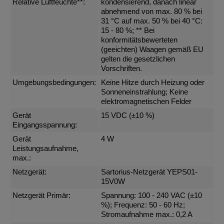
Relative Luftfeuchte**:
kondensierend, danach linear
abnehmend von max. 80 % bei
31 °C auf max. 50 % bei 40 °C:
15 - 80 %; ** Bei
konformitätsbewerteten
(geeichten) Waagen gemäß EU
gelten die gesetzlichen
Vorschriften.
Umgebungsbedingungen:
Keine Hitze durch Heizung oder
Sonneneinstrahlung; Keine
elektromagnetischen Felder
Gerät
15 VDC (±10 %)
Eingangsspannung:
Gerät
4 W
Leistungsaufnahme,
max.:
Netzgerät:
Sartorius-Netzgerät YEPS01-
15V0W
Netzgerät Primär:
Spannung: 100 - 240 VAC (±10
%); Frequenz: 50 - 60 Hz;
Stromaufnahme max.: 0,2 A