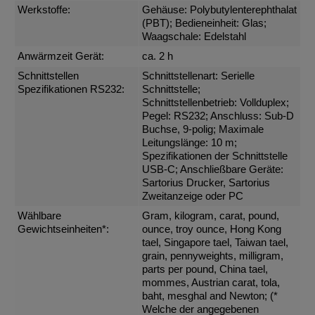
Werkstoffe:
Gehäuse: Polybutylenterephthalat
(PBT); Bedieneinheit: Glas;
Waagschale: Edelstahl
Anwärmzeit Gerät:
ca. 2 h
Schnittstellen
Schnittstellenart: Serielle
Spezifikationen RS232:
Schnittstelle;
Schnittstellenbetrieb: Vollduplex;
Pegel: RS232; Anschluss: Sub-D
Buchse, 9-polig; Maximale
Leitungslänge: 10 m;
Spezifikationen der Schnittstelle
USB-C; Anschließbare Geräte:
Sartorius Drucker, Sartorius
Zweitanzeige oder PC
Wählbare
Gram, kilogram, carat, pound,
Gewichtseinheiten*:
ounce, troy ounce, Hong Kong
tael, Singapore tael, Taiwan tael,
grain, pennyweights, milligram,
parts per pound, China tael,
mommes, Austrian carat, tola,
baht, mesghal and Newton; (*
Welche der angegebenen