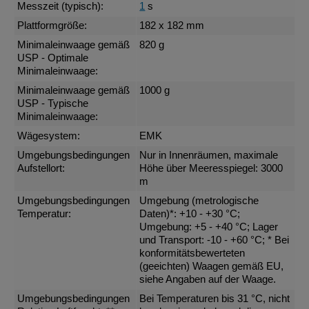
Messzeit (typisch):
1
s
Plattformgröße:
182 x 182 mm
Minimaleinwaage gemäß
820 g
USP - Optimale
Minimaleinwaage:
Minimaleinwaage gemäß
1000 g
USP - Typische
Minimaleinwaage:
Wägesystem:
EMK
Umgebungsbedingungen
Nur in Innenräumen, maximale
Aufstellort:
Höhe über Meeresspiegel: 3000
m
Umgebungsbedingungen
Umgebung (metrologische
Temperatur:
Daten)*: +10 - +30 °C;
Umgebung: +5 - +40 °C; Lager
und Transport: -10 - +60 °C; * Bei
konformitätsbewerteten
(geeichten) Waagen gemäß EU,
siehe Angaben auf der Waage.
Umgebungsbedingungen
Bei Temperaturen bis 31 °C, nicht