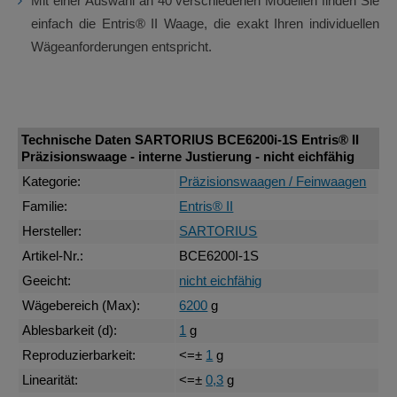
Mit einer Auswahl an 40 verschiedenen Modellen finden Sie
einfach die Entris® II Waage, die exakt Ihren individuellen
Wägeanforderungen entspricht.
Technische Daten SARTORIUS BCE6200i-1S Entris® II
Präzisionswaage - interne Justierung - nicht eichfähig
Kategorie:
Präzisionswaagen / Feinwaagen
Familie:
Entris® II
Hersteller:
SARTORIUS
Artikel-Nr.:
BCE6200I-1S
Geeicht:
nicht eichfähig
Wägebereich (Max):
6200
g
Ablesbarkeit (d):
1
g
Reproduzierbarkeit:
<=±
1
g
Linearität:
<=±
0,3
g