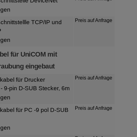
hnittstelle DeviceNet
igen
Preis auf Anfrage
hnittstellle TCP/IP und
P
igen
bel für UniCOM mit
raubung eingebaut
Preis auf Anfrage
kabel für Drucker
- 9-pin D-SUB Stecker, 6m
igen
Preis auf Anfrage
kabel für PC -9 pol D-SUB
igen