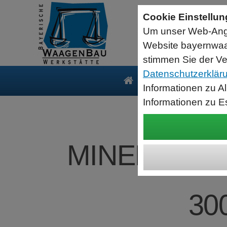
Seriell RS232 auf USB HID Tastatur
Schnittstellenkonverter
Cookie Einstellu
RS232 Daten in Computer Anwendungen schreiben.
Um unser Web-Ange
Funktioniert wie eine USB Tastatur, Ausgabe an Cursor Position.
Verwendet Standard USB Tastatur Systemtreiber
Website bayernwaa
Datenbearbeitung vor Ausgabe möglich.
stimmen Sie der Ve
Datenschutzerklär
Produkte
Serv
Informationen zu A
Informationen zu E
MINEBEA INT
30