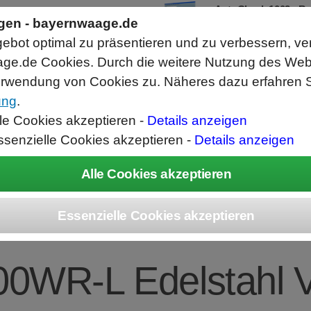
AutoCheck 1002 - Bandkontrollw
ngen - bayernwaage.de
Zur Kontrolle von Einzelteilen und Set
Hochgenaue Waage mit 0,01g Auflösu
bot optimal zu präsentieren und zu verbessern, ve
Schnelle Toleranzkontrolle und Bewert
Abwurfrichtung Gut links/Schlecht rec
ge.de Cookies. Durch die weitere Nutzung des We
rwendung von Cookies zu. Näheres dazu erfahren S
ung
.
ice
Unternehmen
Kontakt
Angebot
War
lle Cookies akzeptieren -
Details anzeigen
ssenzielle Cookies akzeptieren -
Details anzeigen
EC Combics Platt
00WR-L Edelstahl 