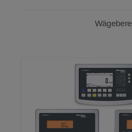
Wägebereic