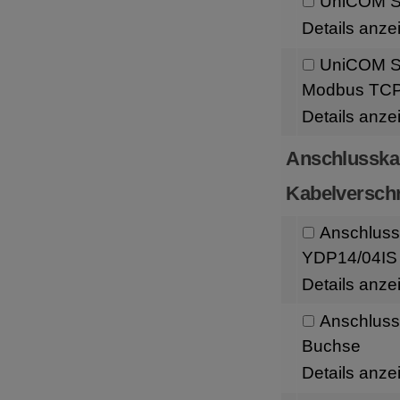
UniCOM Sc
Details anze
UniCOM Sc
Modbus TC
Details anze
Anschlusska
Kabelversch
Anschluss
YDP14/04IS 
Details anze
Anschluss
Buchse
Details anze