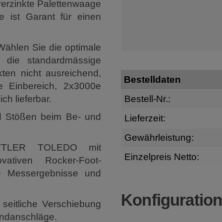
verzinkte Palettenwaage
e ist Garant für einen
Wählen Sie die optimale
t die standardmässige
ten nicht ausreichend,
Bestelldaten
e Einbereich, 2x3000e
h lieferbar.
Bestell-Nr.:
d Stößen beim Be- und
Lieferzeit:
Gewährleistung:
ETTLER TOLEDO mit
Einzelpreis Netto:
ativen Rocker-Foot-
ge Messergebnisse und
Konfiguratio
 seitliche Verschiebung
-Endanschläge.