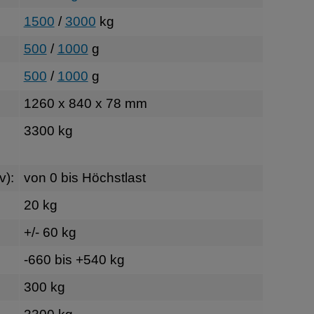
1500
/
3000
kg
500
/
1000
g
500
/
1000
g
1260 x 840 x 78 mm
3300 kg
:
v):
von 0 bis Höchstlast
20 kg
+/- 60 kg
-660 bis +540 kg
300 kg