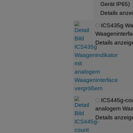
Gerät IP65)
Details anze
ICS435g Waa
Waageninterfa
Details anzeig
ICS445g-cou
analogem Waa
Details anzeig