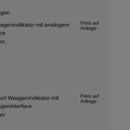
igen
Preis auf
genindikator mit analogem
Anfrage
ce
en
Preis auf
nt Waagenindikator mit
Anfrage
geninterface
en