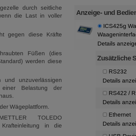
zelle durch seitliche
Anzeige- und Bedien
wenn die Last in voller
ICS425g Waa
ht gegen diese Kräfte
Waageninterfa
Details anzeig
hraubten Füßen (dies
Zusätzliche S
tandard) werden diese
RS232
n und unzuverlässigen
Details anze
einer Belastung der
RS422 / 
naus.
Details anze
 der Wägeplattform.
Ethernet
n METTLER TOLEDO
Details anze
Krafteinleitung in die