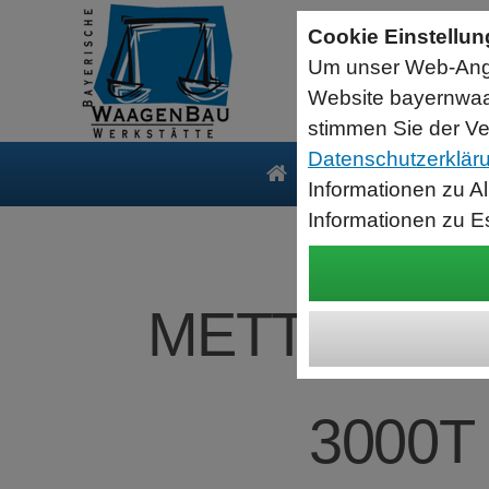
Sartorius Feuchtebestimmer MA35
Cookie Einstellu
jetzt zum Aktionspreis
Um unser Web-Ange
Der MA35 ist das Einsteigermodell zur schnellen und
zuverlässigen Bestimmung der Materialfeuchte flüssiger, pastöser
Website bayernwaa
und fester Substanzen mit dem Verfahren der Thermogravimetrie.
Wägebereich: 35 g, Ablesbarkeit: 1 mg
stimmen Sie der Ve
Datenschutzerklär
Produkte
Serv
Informationen zu A
Informationen zu E
METTLER-TO
3000T 