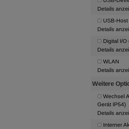
USB-Devi
Details anze
USB-Host
Details anze
Digital I/
Details anze
WLAN
Details anze
Weitere Opti
Wechsel A
Gerät IP54)
Details anze
Interner A