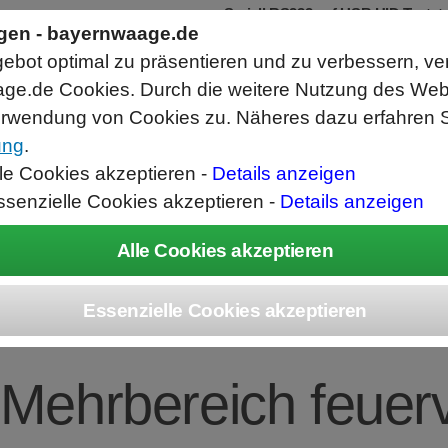
Seriell RS232 auf USB HID Tastat
Schnittstellenkonverter
ngen - bayernwaage.de
RS232 Daten in Computer Anwendunge
bot optimal zu präsentieren und zu verbessern, ve
Funktioniert wie eine USB Tastatur, A
Verwendet Standard USB Tastatur Sys
ge.de Cookies. Durch die weitere Nutzung des We
Datenbearbeitung vor Ausgabe möglich
rwendung von Cookies zu. Näheres dazu erfahren S
ung
.
ice
Unternehmen
Kontakt
Angebot
War
lle Cookies akzeptieren -
Details anzeigen
ssenzielle Cookies akzeptieren -
Details anzeigen
LEDO Palettenwa
Mehrbereich feuerv