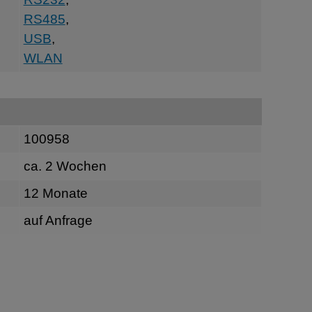
RS485
,
USB
,
WLAN
100958
ca. 2 Wochen
12 Monate
auf Anfrage
n