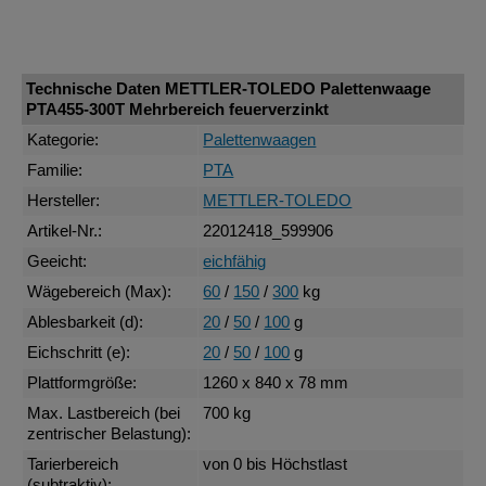
Technische Daten METTLER-TOLEDO Palettenwaage
PTA455-300T Mehrbereich feuerverzinkt
Kategorie:
Palettenwaagen
Familie:
PTA
Hersteller:
METTLER-TOLEDO
Artikel-Nr.:
22012418_599906
Geeicht:
eichfähig
Wägebereich (Max):
60
/
150
/
300
kg
Ablesbarkeit (d):
20
/
50
/
100
g
Eichschritt (e):
20
/
50
/
100
g
Plattformgröße:
1260 x 840 x 78 mm
Max. Lastbereich (bei
700 kg
zentrischer Belastung):
Tarierbereich
von 0 bis Höchstlast
(subtraktiv):