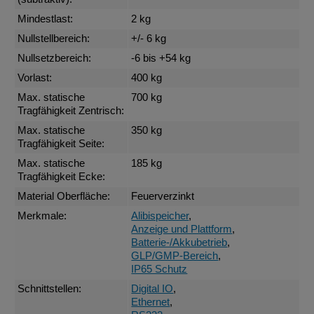
Mindestlast:
2 kg
Nullstellbereich:
+/- 6 kg
Nullsetzbereich:
-6 bis +54 kg
Vorlast:
400 kg
Max. statische
700 kg
Tragfähigkeit Zentrisch:
Max. statische
350 kg
Tragfähigkeit Seite:
Max. statische
185 kg
Tragfähigkeit Ecke:
Material Oberfläche:
Feuerverzinkt
Merkmale:
Alibispeicher
,
Anzeige und Plattform
,
Batterie-/Akkubetrieb
,
GLP/GMP-Bereich
,
IP65 Schutz
Schnittstellen:
Digital IO
,
Ethernet
,