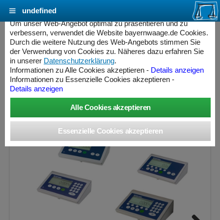
undefined
Cookie Einstellungen - bayernwaage.de
Um unser Web-Angebot optimal zu präsentieren und zu
verbessern, verwendet die Website bayernwaage.de Cookies.
Durch die weitere Nutzung des Web-Angebots stimmen Sie
METTLER-TOLEDO Palettenwaage PTA455-
der Verwendung von Cookies zu. Näheres dazu erfahren Sie
300T Mehrbereich feuerverzinkt
in unserer
Datenschutzerklärung
.
Informationen zu Alle Cookies akzeptieren -
Details anzeigen
Informationen zu Essenzielle Cookies akzeptieren -
Wägebereich: 60 / 150 / 300 kg, Ablesbarkeit: 20 / 50 / 100
Details anzeigen
g, Eichschritt: 20 / 50 / 100 g, eichfähig
ess Controller