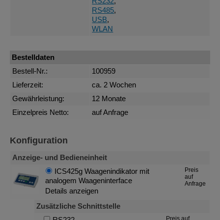
RS232
,
RS485
,
USB
,
WLAN
Bestelldaten
Bestell-Nr.:
100959
Lieferzeit:
ca. 2 Wochen
Gewährleistung:
12 Monate
Einzelpreis Netto:
auf Anfrage
Konfiguration
Anzeige- und Bedieneinheit
Preis
ICS425g Waagenindikator mit
auf
analogem Waageninterface
Anfrage
Details anzeigen
Zusätzliche Schnittstelle
Preis auf
RS232