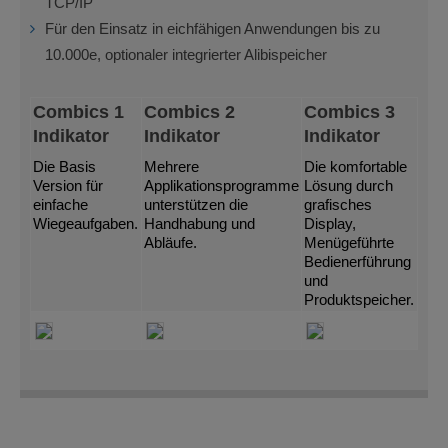
TCP/IP
Für den Einsatz in eichfähigen Anwendungen bis zu
10.000e, optionaler integrierter Alibispeicher
Combics 1
Combics 2
Combics 3
Indikator
Indikator
Indikator
Die Basis
Mehrere
Die komfortable
Version für
Applikationsprogramme
Lösung durch
einfache
unterstützen die
grafisches
Wiegeaufgaben.
Handhabung und
Display,
Abläufe.
Menügeführte
Bedienerführung
und
Produktspeicher.