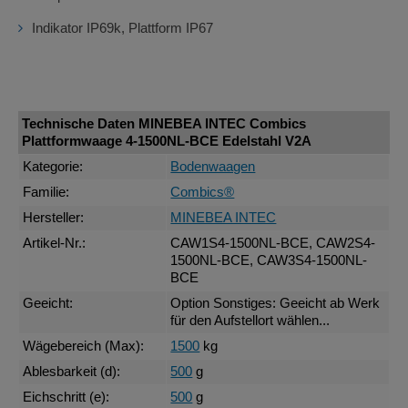
Indikator IP69k, Plattform IP67
Technische Daten MINEBEA INTEC Combics
Plattformwaage 4-1500NL-BCE Edelstahl V2A
Kategorie:
Bodenwaagen
Familie:
Combics®
Hersteller:
MINEBEA INTEC
Artikel-Nr.:
CAW1S4-1500NL-BCE, CAW2S4-
1500NL-BCE, CAW3S4-1500NL-
BCE
Geeicht:
Option Sonstiges: Geeicht ab Werk
für den Aufstellort wählen...
Wägebereich (Max):
1500
kg
Ablesbarkeit (d):
500
g
Eichschritt (e):
500
g