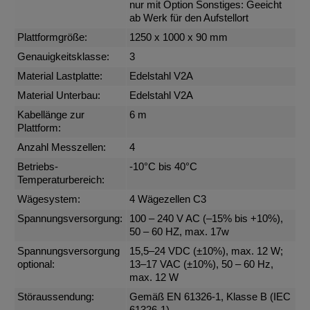
nur mit Option Sonstiges: Geeicht
ab Werk für den Aufstellort
Plattformgröße:
1250 x 1000 x 90 mm
Genauigkeitsklasse:
3
Material Lastplatte:
Edelstahl V2A
Material Unterbau:
Edelstahl V2A
Kabellänge zur
6 m
Plattform:
Anzahl Messzellen:
4
Betriebs-
-10°C bis 40°C
Temperaturbereich:
Wägesystem:
4 Wägezellen C3
Spannungsversorgung:
100 – 240 V AC (–15% bis +10%),
50 – 60 HZ, max. 17w
Spannungsversorgung
15,5–24 VDC (±10%), max. 12 W;
optional:
13–17 VAC (±10%), 50 – 60 Hz,
max. 12 W
Störaussendung:
Gemäß EN 61326-1, Klasse B (IEC