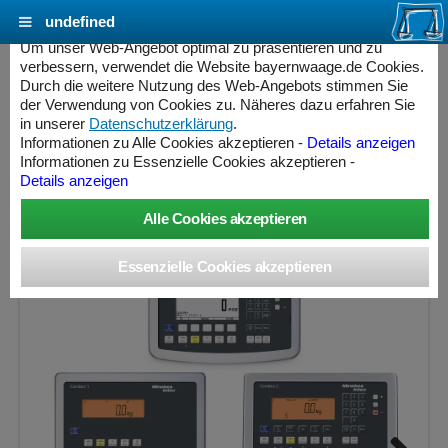
undefined
Cookie Einstellungen - bayernwaage.de
Um unser Web-Angebot optimal zu präsentieren und zu
verbessern, verwendet die Website bayernwaage.de Cookies.
Durch die weitere Nutzung des Web-Angebots stimmen Sie
MINEBEA INTEC Combics Plattformwaage 4-
der Verwendung von Cookies zu. Näheres dazu erfahren Sie
1500NL-BCE Edelstahl V2A
in unserer
Datenschutzerklärung
.
Informationen zu Alle Cookies akzeptieren -
Details anzeigen
Informationen zu Essenzielle Cookies akzeptieren -
Wägebereich: 1500 kg, Ablesbarkeit: 500 g, Eichschritt: 500
Details anzeigen
g, eichfähig
ess Controller