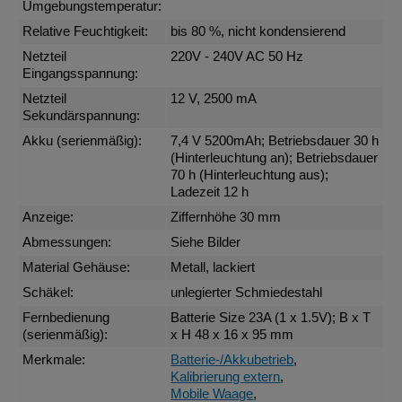
Umgebungstemperatur:
Relative Feuchtigkeit:
bis 80 %, nicht kondensierend
Netzteil
220V - 240V AC 50 Hz
Eingangsspannung:
Netzteil
12 V, 2500 mA
Sekundärspannung:
Akku (serienmäßig):
7,4 V 5200mAh; Betriebsdauer 30 h
(Hinterleuchtung an); Betriebsdauer
70 h (Hinterleuchtung aus);
Ladezeit 12 h
Anzeige:
Ziffernhöhe 30 mm
Abmessungen:
Siehe Bilder
Material Gehäuse:
Metall, lackiert
Schäkel:
unlegierter Schmiedestahl
Fernbedienung
Batterie Size 23A (1 x 1.5V); B x T
(serienmäßig):
x H 48 x 16 x 95 mm
Merkmale:
Batterie-/Akkubetrieb
,
Kalibrierung extern
,
Mobile Waage
,