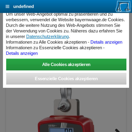
undefined
Cookie Einstellungen - bayernwaage.de
Um unser Web-Angebot optimal zu präsentieren und zu
verbessern, verwendet die Website bayernwaage.de Cookies.
Durch die weitere Nutzung des Web-Angebots stimmen Sie
KERN Kranwaage HFD 1T-4M robust und
der Verwendung von Cookies zu. Näheres dazu erfahren Sie
hochauflösend
in unserer
Datenschutzerklärung
.
Informationen zu Alle Cookies akzeptieren -
Details anzeigen
Informationen zu Essenzielle Cookies akzeptieren -
Wägebereich: 1500 kg, Ablesbarkeit: 0,5 kg, Eichschritt: 0,5
Details anzeigen
kg, geeicht
ess Controller