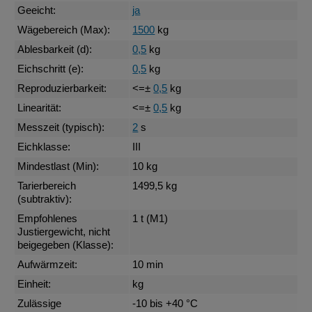
Geeicht:
ja
Wägebereich (Max):
1500
kg
Ablesbarkeit (d):
0,5
kg
Eichschritt (e):
0,5
kg
Reproduzierbarkeit:
<=±
0,5
kg
Linearität:
<=±
0,5
kg
Messzeit (typisch):
2
s
Eichklasse:
III
Mindestlast (Min):
10 kg
Tarierbereich
1499,5 kg
(subtraktiv):
Empfohlenes
1 t (M1)
Justiergewicht, nicht
beigegeben (Klasse):
Aufwärmzeit:
10 min
Einheit:
kg
Zulässige
-10 bis +40 °C