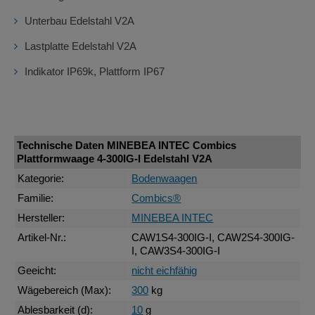
Unterbau Edelstahl V2A
Lastplatte Edelstahl V2A
Indikator IP69k, Plattform IP67
Technische Daten MINEBEA INTEC Combics
Plattformwaage 4-300IG-I Edelstahl V2A
Kategorie:
Bodenwaagen
Familie:
Combics®
Hersteller:
MINEBEA INTEC
Artikel-Nr.:
CAW1S4-300IG-I, CAW2S4-300IG-
I, CAW3S4-300IG-I
Geeicht:
nicht eichfähig
Wägebereich (Max):
300
kg
Ablesbarkeit (d):
10
g