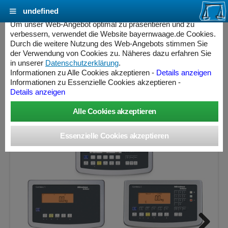
undefined
Cookie Einstellungen - bayernwaage.de
Um unser Web-Angebot optimal zu präsentieren und zu
verbessern, verwendet die Website bayernwaage.de Cookies.
Durch die weitere Nutzung des Web-Angebots stimmen Sie
MINEBEA INTEC Combics Plattformwaage 4-
der Verwendung von Cookies zu. Näheres dazu erfahren Sie
300IG-I Edelstahl V2A
in unserer
Datenschutzerklärung
.
Informationen zu Alle Cookies akzeptieren -
Details anzeigen
Informationen zu Essenzielle Cookies akzeptieren -
Wägebereich: 300 kg, Ablesbarkeit: 10 g, nicht eichfähig
Details anzeigen
ess Controller