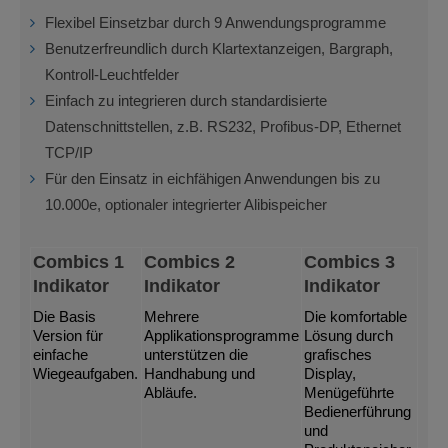
Flexibel Einsetzbar durch 9 Anwendungsprogramme
Benutzerfreundlich durch Klartextanzeigen, Bargraph,
Kontroll-Leuchtfelder
Einfach zu integrieren durch standardisierte
Datenschnittstellen, z.B. RS232, Profibus-DP, Ethernet
TCP/IP
Für den Einsatz in eichfähigen Anwendungen bis zu
10.000e, optionaler integrierter Alibispeicher
Combics 1
Combics 2
Combics 3
Indikator
Indikator
Indikator
Die Basis
Mehrere
Die komfortable
Version für
Applikationsprogramme
Lösung durch
einfache
unterstützen die
grafisches
Wiegeaufgaben.
Handhabung und
Display,
Abläufe.
Menügeführte
Bedienerführung
und