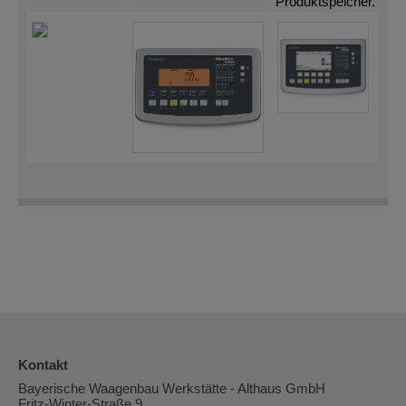
Produktspeicher.
Kontakt
Bayerische Waagenbau Werkstätte - Althaus GmbH
Fritz-Winter-Straße 9