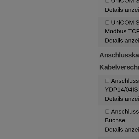
UniCOM Sc
Details anze
UniCOM Sc
Modbus TC
Details anze
Anschlusska
Kabelversch
Anschluss
YDP14/04IS 
Details anze
Anschluss
Buchse
Details anze