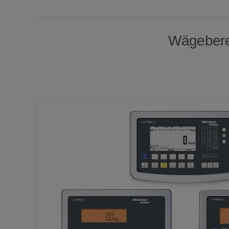
Wägeberei