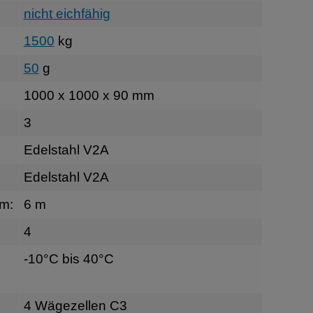
nicht eichfähig
1500
kg
50
g
1000 x 1000 x 90 mm
3
Edelstahl V2A
Edelstahl V2A
rm:
6 m
4
-10°C bis 40°C
4 Wägezellen C3