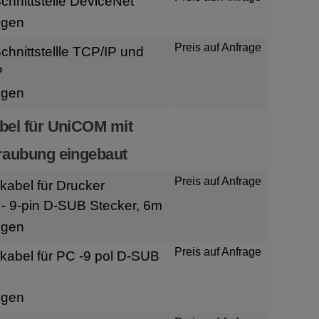
hnittstelle DeviceNet
igen
Preis auf Anfrage
hnittstellle TCP/IP und
P
igen
bel für UniCOM mit
raubung eingebaut
Preis auf Anfrage
kabel für Drucker
- 9-pin D-SUB Stecker, 6m
igen
Preis auf Anfrage
kabel für PC -9 pol D-SUB
igen