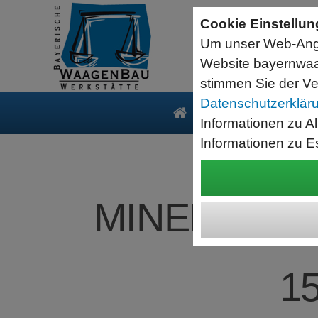
Sartorius Feuchtebestimmer MA35
Cookie Einstellu
jetzt zum Aktionspreis
Um unser Web-Ange
Der MA35 ist das Einsteigermodell zur schnellen und
zuverlässigen Bestimmung der Materialfeuchte flüssiger, pastöser
Website bayernwaa
und fester Substanzen mit dem Verfahren der Thermogravimetrie.
Wägebereich: 35 g, Ablesbarkeit: 1 mg
stimmen Sie der Ve
Datenschutzerklär
Produkte
Serv
Informationen zu A
Informationen zu E
MINEBEA INT
15