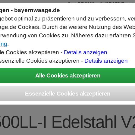
Seriell RS232 auf USB HID Tastat
Schnittstellenkonverter
ngen - bayernwaage.de
RS232 Daten in Computer Anwendunge
bot optimal zu präsentieren und zu verbessern, ve
Funktioniert wie eine USB Tastatur, A
Verwendet Standard USB Tastatur Sys
ge.de Cookies. Durch die weitere Nutzung des We
Datenbearbeitung vor Ausgabe möglich
rwendung von Cookies zu. Näheres dazu erfahren S
ung
.
ice
Unternehmen
Kontakt
Angebot
War
lle Cookies akzeptieren -
Details anzeigen
ssenzielle Cookies akzeptieren -
Details anzeigen
EC Combics Platt
00LL-I Edelstahl 