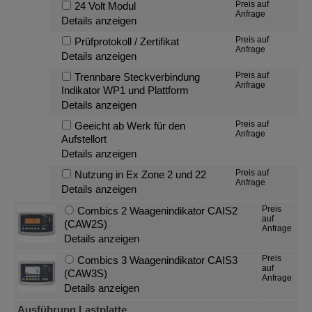
Preis auf
24 Volt Modul
Anfrage
Details anzeigen
Preis auf
Prüfprotokoll / Zertifikat
Anfrage
Details anzeigen
Preis auf
Trennbare Steckverbindung
Anfrage
Indikator WP1 und Plattform
Details anzeigen
Preis auf
Geeicht ab Werk für den
Anfrage
Aufstellort
Details anzeigen
Preis auf
Nutzung in Ex Zone 2 und 22
Anfrage
Details anzeigen
Preis
Combics 2 Waagenindikator CAIS2
auf
(CAW2S)
Anfrage
Details anzeigen
Preis
Combics 3 Waagenindikator CAIS3
auf
(CAW3S)
Anfrage
Details anzeigen
Ausführung Lastplatte