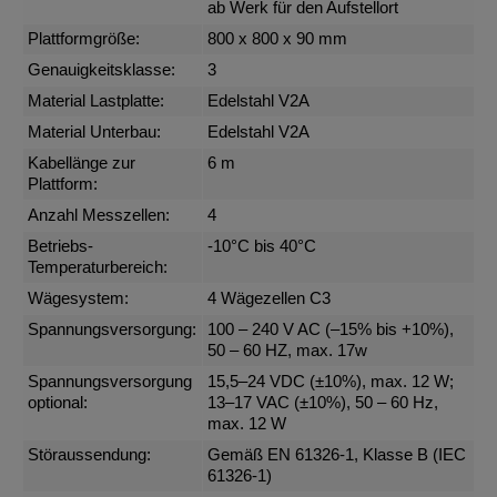
ab Werk für den Aufstellort
Plattformgröße:
800 x 800 x 90 mm
Genauigkeitsklasse:
3
Material Lastplatte:
Edelstahl V2A
Material Unterbau:
Edelstahl V2A
Kabellänge zur
6 m
Plattform:
Anzahl Messzellen:
4
Betriebs-
-10°C bis 40°C
Temperaturbereich:
Wägesystem:
4 Wägezellen C3
Spannungsversorgung:
100 – 240 V AC (–15% bis +10%),
50 – 60 HZ, max. 17w
Spannungsversorgung
15,5–24 VDC (±10%), max. 12 W;
optional:
13–17 VAC (±10%), 50 – 60 Hz,
max. 12 W
Störaussendung:
Gemäß EN 61326-1, Klasse B (IEC
61326-1)