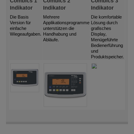
Combics 1
Combics 2
Combics 3
Indikator
Indikator
Indikator
Die Basis
Mehrere
Die komfortable
Version für
Applikationsprogramme
Lösung durch
einfache
unterstützen die
grafisches
Wiegeaufgaben.
Handhabung und
Display,
Abläufe.
Menügeführte
Bedienerführung
und
Produktspeicher.