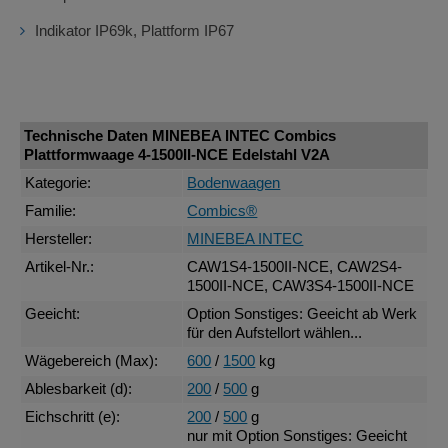
Indikator IP69k, Plattform IP67
Technische Daten MINEBEA INTEC Combics
Plattformwaage 4-1500II-NCE Edelstahl V2A
Kategorie:
Bodenwaagen
Familie:
Combics®
Hersteller:
MINEBEA INTEC
Artikel-Nr.:
CAW1S4-1500II-NCE, CAW2S4-
1500II-NCE, CAW3S4-1500II-NCE
Geeicht:
Option Sonstiges: Geeicht ab Werk
für den Aufstellort wählen...
Wägebereich (Max):
600
/
1500
kg
Ablesbarkeit (d):
200
/
500
g
Eichschritt (e):
200
/
500
g
nur mit Option Sonstiges: Geeicht