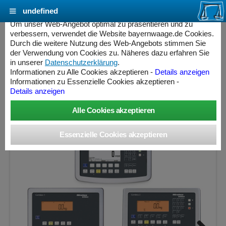
undefined
Cookie Einstellungen - bayernwaage.de
Um unser Web-Angebot optimal zu präsentieren und zu
verbessern, verwendet die Website bayernwaage.de Cookies.
Durch die weitere Nutzung des Web-Angebots stimmen Sie
MINEBEA INTEC Combics Plattformwaage 4-
der Verwendung von Cookies zu. Näheres dazu erfahren Sie
1500II-NCE Edelstahl V2A
in unserer
Datenschutzerklärung
.
Informationen zu Alle Cookies akzeptieren -
Details anzeigen
Informationen zu Essenzielle Cookies akzeptieren -
Wägebereich: 600 / 1500 kg, Ablesbarkeit: 200 / 500 g,
Details anzeigen
Eichschritt: 200 / 500 g, eichfähig
ess Controller