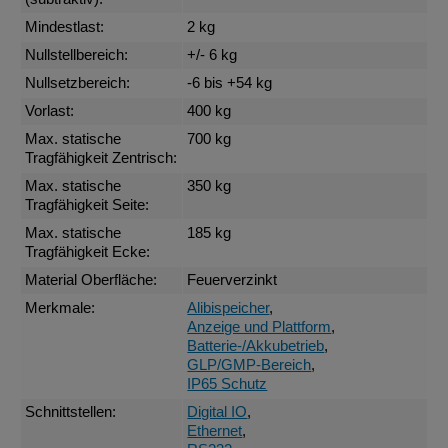
Mindestlast:
2 kg
Nullstellbereich:
+/- 6 kg
Nullsetzbereich:
-6 bis +54 kg
Vorlast:
400 kg
Max. statische
700 kg
Tragfähigkeit Zentrisch:
Max. statische
350 kg
Tragfähigkeit Seite:
Max. statische
185 kg
Tragfähigkeit Ecke:
Material Oberfläche:
Feuerverzinkt
Merkmale:
Alibispeicher
,
Anzeige und Plattform
,
Batterie-/Akkubetrieb
,
GLP/GMP-Bereich
,
IP65 Schutz
Schnittstellen:
Digital IO
,
Ethernet
,