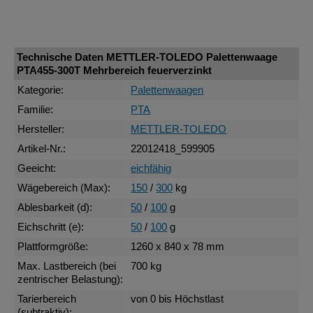
Technische Daten METTLER-TOLEDO Palettenwaage
PTA455-300T Mehrbereich feuerverzinkt
Kategorie:
Palettenwaagen
Familie:
PTA
Hersteller:
METTLER-TOLEDO
Artikel-Nr.:
22012418_599905
Geeicht:
eichfähig
Wägebereich (Max):
150
/
300
kg
Ablesbarkeit (d):
50
/
100
g
Eichschritt (e):
50
/
100
g
Plattformgröße:
1260 x 840 x 78 mm
Max. Lastbereich (bei
700 kg
zentrischer Belastung):
Tarierbereich
von 0 bis Höchstlast
(subtraktiv):