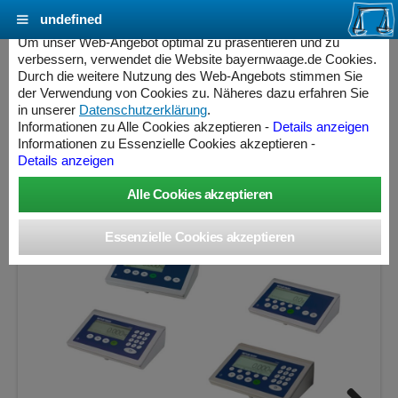
undefined
Cookie Einstellungen - bayernwaage.de
Um unser Web-Angebot optimal zu präsentieren und zu
verbessern, verwendet die Website bayernwaage.de Cookies.
Durch die weitere Nutzung des Web-Angebots stimmen Sie
METTLER-TOLEDO Palettenwaage PTA455-
der Verwendung von Cookies zu. Näheres dazu erfahren Sie
300T Mehrbereich feuerverzinkt
in unserer
Datenschutzerklärung
.
Informationen zu Alle Cookies akzeptieren -
Details anzeigen
Informationen zu Essenzielle Cookies akzeptieren -
Wägebereich: 150 / 300 kg, Ablesbarkeit: 50 / 100 g,
Details anzeigen
Eichschritt: 50 / 100 g, eichfähig
ess Controller