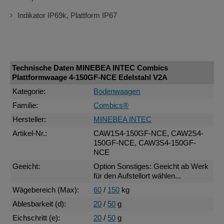
Indikator IP69k, Plattform IP67
Technische Daten MINEBEA INTEC Combics
Plattformwaage 4-150GF-NCE Edelstahl V2A
Kategorie:
Bodenwaagen
Familie:
Combics®
Hersteller:
MINEBEA INTEC
Artikel-Nr.:
CAW1S4-150GF-NCE, CAW2S4-
150GF-NCE, CAW3S4-150GF-
NCE
Geeicht:
Option Sonstiges: Geeicht ab Werk
für den Aufstellort wählen...
Wägebereich (Max):
60
/
150
kg
Ablesbarkeit (d):
20
/
50
g
Eichschritt (e):
20
/
50
g