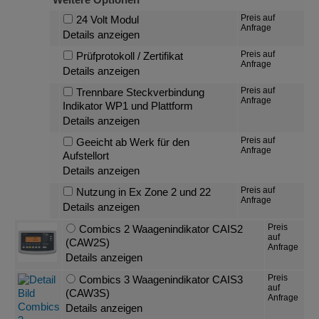
Preis auf
24 Volt Modul
Anfrage
Details anzeigen
Preis auf
Prüfprotokoll / Zertifikat
Anfrage
Details anzeigen
Preis auf
Trennbare Steckverbindung
Anfrage
Indikator WP1 und Plattform
Details anzeigen
Preis auf
Geeicht ab Werk für den
Anfrage
Aufstellort
Details anzeigen
Preis auf
Nutzung in Ex Zone 2 und 22
Anfrage
Details anzeigen
Preis
Combics 2 Waagenindikator CAIS2
auf
(CAW2S)
Anfrage
Details anzeigen
Preis
Combics 3 Waagenindikator CAIS3
auf
(CAW3S)
Anfrage
Details anzeigen