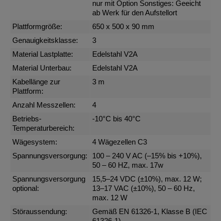
nur mit Option Sonstiges: Geeicht
ab Werk für den Aufstellort
Plattformgröße:
650 x 500 x 90 mm
Genauigkeitsklasse:
3
Material Lastplatte:
Edelstahl V2A
Material Unterbau:
Edelstahl V2A
Kabellänge zur
3 m
Plattform:
Anzahl Messzellen:
4
Betriebs-
-10°C bis 40°C
Temperaturbereich:
Wägesystem:
4 Wägezellen C3
Spannungsversorgung:
100 – 240 V AC (–15% bis +10%),
50 – 60 HZ, max. 17w
Spannungsversorgung
15,5–24 VDC (±10%), max. 12 W;
optional:
13–17 VAC (±10%), 50 – 60 Hz,
max. 12 W
Störaussendung:
Gemäß EN 61326-1, Klasse B (IEC