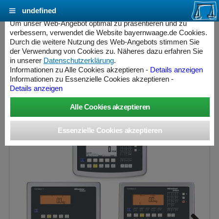
undefined
Cookie Einstellungen - bayernwaage.de
Um unser Web-Angebot optimal zu präsentieren und zu
verbessern, verwendet die Website bayernwaage.de Cookies.
Durch die weitere Nutzung des Web-Angebots stimmen Sie
MINEBEA INTEC Combics Plattformwaage 4-
der Verwendung von Cookies zu. Näheres dazu erfahren Sie
150GF-NCE Edelstahl V2A
in unserer
Datenschutzerklärung
.
Informationen zu Alle Cookies akzeptieren -
Details anzeigen
Informationen zu Essenzielle Cookies akzeptieren -
Wägebereich: 60 / 150 kg, Ablesbarkeit: 20 / 50 g,
Details anzeigen
Eichschritt: 20 / 50 g, eichfähig
ess Controller