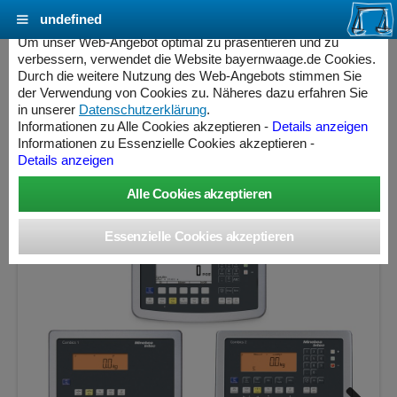
undefined
Cookie Einstellungen - bayernwaage.de
Um unser Web-Angebot optimal zu präsentieren und zu
verbessern, verwendet die Website bayernwaage.de Cookies.
Durch die weitere Nutzung des Web-Angebots stimmen Sie
MINEBEA INTEC Combics Plattformwaage 4-
der Verwendung von Cookies zu. Näheres dazu erfahren Sie
1500WR-BCE Edelstahl V2A
in unserer
Datenschutzerklärung
.
Informationen zu Alle Cookies akzeptieren -
Details anzeigen
Informationen zu Essenzielle Cookies akzeptieren -
Wägebereich: 1500 kg, Ablesbarkeit: 500 g, Eichschritt: 500
Details anzeigen
g, eichfähig
ess Controller