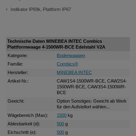
Indikator IP69k, Plattform IP67
Technische Daten MINEBEA INTEC Combics
Plattformwaage 4-1500WR-BCE Edelstahl V2A
Kategorie:
Bodenwaagen
Familie:
Combics®
Hersteller:
MINEBEA INTEC
Artikel-Nr.:
CAW1S4-1500WR-BCE, CAW2S4-
1500WR-BCE, CAW3S4-1500WR-
BCE
Geeicht:
Option Sonstiges: Geeicht ab Werk
für den Aufstellort wählen...
Wägebereich (Max):
1500
kg
Ablesbarkeit (d):
500
g
Eichschritt (e):
500
g