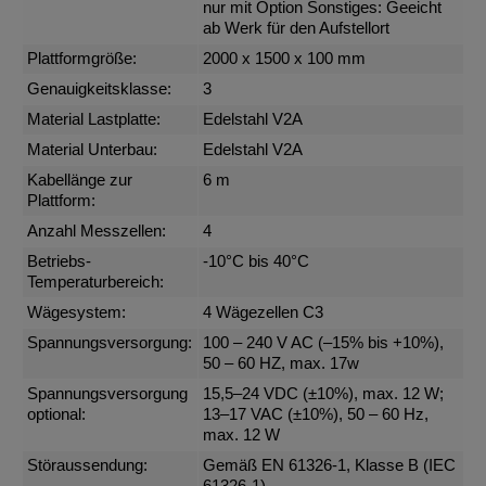
nur mit Option Sonstiges: Geeicht
ab Werk für den Aufstellort
Plattformgröße:
2000 x 1500 x 100 mm
Genauigkeitsklasse:
3
Material Lastplatte:
Edelstahl V2A
Material Unterbau:
Edelstahl V2A
Kabellänge zur
6 m
Plattform:
Anzahl Messzellen:
4
Betriebs-
-10°C bis 40°C
Temperaturbereich:
Wägesystem:
4 Wägezellen C3
Spannungsversorgung:
100 – 240 V AC (–15% bis +10%),
50 – 60 HZ, max. 17w
Spannungsversorgung
15,5–24 VDC (±10%), max. 12 W;
optional:
13–17 VAC (±10%), 50 – 60 Hz,
max. 12 W
Störaussendung:
Gemäß EN 61326-1, Klasse B (IEC