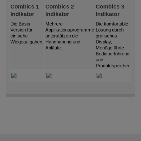
Combics 1
Combics 2
Combics 3
Indikator
Indikator
Indikator
Die Basis
Mehrere
Die komfortable
Version für
Applikationsprogramme
Lösung durch
einfache
unterstützen die
grafisches
Wiegeaufgaben.
Handhabung und
Display,
Abläufe.
Menügeführte
Bedienerführung
und
Produktspeicher.