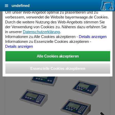
undefined
Cookie Einstellungen - bayernwaage.de
Um unser Web-Angebot optimal zu präsentieren und zu
verbessern, verwendet die Website bayernwaage.de Cookies.
Durch die weitere Nutzung des Web-Angebots stimmen Sie
METTLER-TOLEDO Palettenwaage PTA455-
der Verwendung von Cookies zu. Näheres dazu erfahren Sie
3000T Einbereich feuerverzinkt
in unserer
Datenschutzerklärung
.
Informationen zu Alle Cookies akzeptieren -
Details anzeigen
Informationen zu Essenzielle Cookies akzeptieren -
Wägebereich: 3000 kg, Ablesbarkeit: 500 g, Eichschritt: 500
Details anzeigen
g, eichfähig
ess Controller