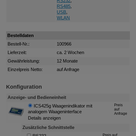
RS232
,
RS485
,
USB
,
WLAN
Bestelldaten
Bestell-Nr.:
100966
Lieferzeit:
ca. 2 Wochen
Gewährleistung:
12 Monate
Einzelpreis Netto:
auf Anfrage
Konfiguration
Anzeige- und Bedieneinheit
Preis
ICS425g Waagenindikator mit
auf
analogem Waageninterface
Anfrage
Details anzeigen
Zusätzliche Schnittstelle
Preis auf
RS232