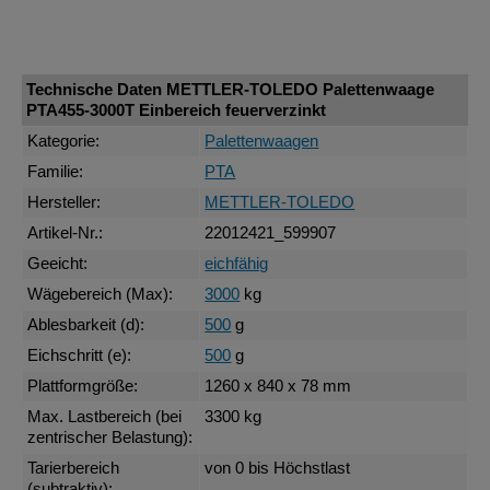
Technische Daten METTLER-TOLEDO Palettenwaage
PTA455-3000T Einbereich feuerverzinkt
Kategorie:
Palettenwaagen
Familie:
PTA
Hersteller:
METTLER-TOLEDO
Artikel-Nr.:
22012421_599907
Geeicht:
eichfähig
Wägebereich (Max):
3000
kg
Ablesbarkeit (d):
500
g
Eichschritt (e):
500
g
Plattformgröße:
1260 x 840 x 78 mm
Max. Lastbereich (bei
3300 kg
zentrischer Belastung):
Tarierbereich
von 0 bis Höchstlast
(subtraktiv):