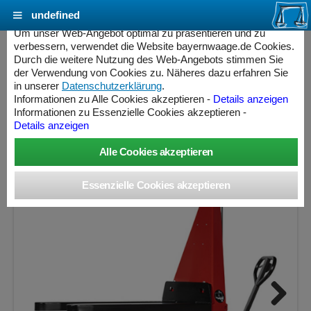
undefined
Cookie Einstellungen - bayernwaage.de
Um unser Web-Angebot optimal zu präsentieren und zu
verbessern, verwendet die Website bayernwaage.de Cookies.
Durch die weitere Nutzung des Web-Angebots stimmen Sie
RAVAS Ergo Scherenhubwagen 3200
der Verwendung von Cookies zu. Näheres dazu erfahren Sie
in unserer
Datenschutzerklärung
.
Informationen zu Alle Cookies akzeptieren -
Details anzeigen
Wägebereich: 500 / 1000 kg, Ablesbarkeit: 0,5 / 1 kg,
Informationen zu Essenzielle Cookies akzeptieren -
eichfähig
Details anzeigen
ess Controller