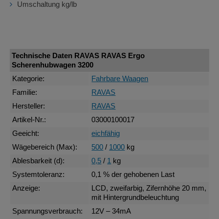
Umschaltung kg/lb
Technische Daten RAVAS RAVAS Ergo
Scherenhubwagen 3200
Kategorie:
Fahrbare Waagen
Familie:
RAVAS
Hersteller:
RAVAS
Artikel-Nr.:
03000100017
Geeicht:
eichfähig
Wägebereich (Max):
500
/
1000
kg
Ablesbarkeit (d):
0,5
/
1
kg
Systemtoleranz:
0,1 % der gehobenen Last
Anzeige:
LCD, zweifarbig, Zifernhöhe 20 mm,
mit Hintergrundbeleuchtung
Spannungsverbrauch:
12V – 34mA