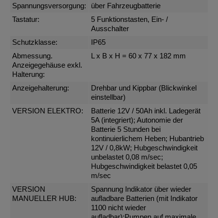
Spannungsversorgung:
über Fahrzeugbatterie
Tastatur:
5 Funktionstasten, Ein- /
Ausschalter
Schutzklasse:
IP65
Abmessung.
L x B x H = 60 x 77 x 182 mm
Anzeigegehäuse exkl.
Halterung:
Anzeigehalterung:
Drehbar und Kippbar (Blickwinkel
einstellbar)
VERSION ELEKTRO:
Batterie 12V / 50Ah inkl. Ladegerät
5A (integriert); Autonomie der
Batterie 5 Stunden bei
kontinuierlichem Heben; Hubantrieb
12V / 0,8kW; Hubgeschwindigkeit
unbelastet 0,08 m/sec;
Hubgeschwindigkeit belastet 0,05
m/sec
VERSION
Spannung Indikator über wieder
MANUELLER HUB:
aufladbare Batterien (mit Indikator
1100 nicht wieder
aufladbar);Pumpen auf maximale