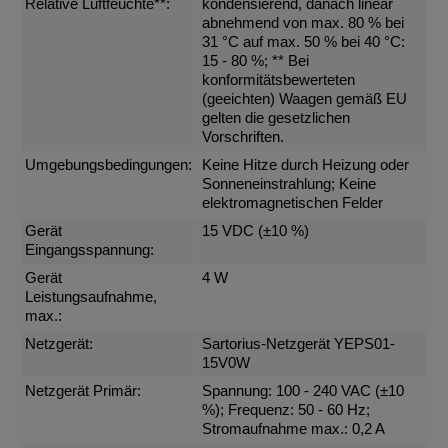
Relative Luftfeuchte**:
kondensierend, danach linear
abnehmend von max. 80 % bei
31 °C auf max. 50 % bei 40 °C:
15 - 80 %; ** Bei
konformitätsbewerteten
(geeichten) Waagen gemäß EU
gelten die gesetzlichen
Vorschriften.
Umgebungsbedingungen:
Keine Hitze durch Heizung oder
Sonneneinstrahlung; Keine
elektromagnetischen Felder
Gerät
15 VDC (±10 %)
Eingangsspannung:
Gerät
4 W
Leistungsaufnahme,
max.:
Netzgerät:
Sartorius-Netzgerät YEPS01-
15V0W
Netzgerät Primär:
Spannung: 100 - 240 VAC (±10
%); Frequenz: 50 - 60 Hz;
Stromaufnahme max.: 0,2 A