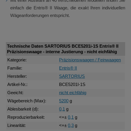
Mit einer Auswahl an 40 verschiedenen Modellen finden Sie
einfach die Entris® II Waage, die exakt Ihren individuellen
Wägeanforderungen entspricht.
Technische Daten SARTORIUS BCE5201i-1S Entris® II
Präzisionswaage - interne Justierung - nicht eichfähig
Kategorie:
Präzisionswaagen / Feinwaagen
Familie:
Entris® II
Hersteller:
SARTORIUS
Artikel-Nr.:
BCE5201I-1S
Geeicht:
nicht eichfähig
Wägebereich (Max):
5200
g
Ablesbarkeit (d):
0,1
g
Reproduzierbarkeit:
<=±
0,1
g
Linearität:
<=±
0,3
g