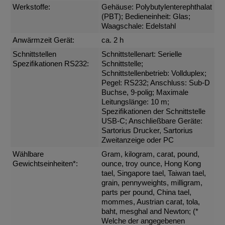
Werkstoffe:
Gehäuse: Polybutylenterephthalat
(PBT); Bedieneinheit: Glas;
Waagschale: Edelstahl
Anwärmzeit Gerät:
ca. 2 h
Schnittstellen
Schnittstellenart: Serielle
Spezifikationen RS232:
Schnittstelle;
Schnittstellenbetrieb: Vollduplex;
Pegel: RS232; Anschluss: Sub-D
Buchse, 9-polig; Maximale
Leitungslänge: 10 m;
Spezifikationen der Schnittstelle
USB-C; Anschließbare Geräte:
Sartorius Drucker, Sartorius
Zweitanzeige oder PC
Wählbare
Gram, kilogram, carat, pound,
Gewichtseinheiten*:
ounce, troy ounce, Hong Kong
tael, Singapore tael, Taiwan tael,
grain, pennyweights, milligram,
parts per pound, China tael,
mommes, Austrian carat, tola,
baht, mesghal and Newton; (*
Welche der angegebenen