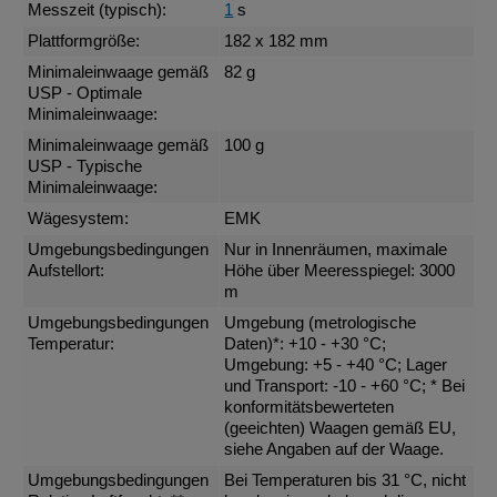
Messzeit (typisch):
1
s
Plattformgröße:
182 x 182 mm
Minimaleinwaage gemäß
82 g
USP - Optimale
Minimaleinwaage:
Minimaleinwaage gemäß
100 g
USP - Typische
Minimaleinwaage:
Wägesystem:
EMK
Umgebungsbedingungen
Nur in Innenräumen, maximale
Aufstellort:
Höhe über Meeresspiegel: 3000
m
Umgebungsbedingungen
Umgebung (metrologische
Temperatur:
Daten)*: +10 - +30 °C;
Umgebung: +5 - +40 °C; Lager
und Transport: -10 - +60 °C; * Bei
konformitätsbewerteten
(geeichten) Waagen gemäß EU,
siehe Angaben auf der Waage.
Umgebungsbedingungen
Bei Temperaturen bis 31 °C, nicht