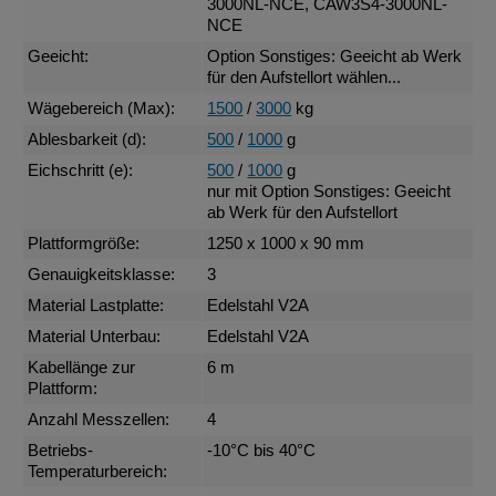
3000NL-NCE, CAW3S4-3000NL-
NCE
Geeicht:
Option Sonstiges: Geeicht ab Werk
für den Aufstellort wählen...
Wägebereich (Max):
1500
/
3000
kg
Ablesbarkeit (d):
500
/
1000
g
Eichschritt (e):
500
/
1000
g
nur mit Option Sonstiges: Geeicht
ab Werk für den Aufstellort
Plattformgröße:
1250 x 1000 x 90 mm
Genauigkeitsklasse:
3
Material Lastplatte:
Edelstahl V2A
Material Unterbau:
Edelstahl V2A
Kabellänge zur
6 m
Plattform:
Anzahl Messzellen:
4
Betriebs-
-10°C bis 40°C
Temperaturbereich: