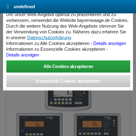
undefined
Cookie Einstellungen - bayernwaage.de
Um unser Web-Angebot optimal zu präsentieren und zu
verbessern, verwendet die Website bayernwaage.de Cookies.
Durch die weitere Nutzung des Web-Angebots stimmen Sie
MINEBEA INTEC Combics Plattformwaage 4-
der Verwendung von Cookies zu. Näheres dazu erfahren Sie
3000NL-NCE Edelstahl V2A
in unserer
Datenschutzerklärung
.
Informationen zu Alle Cookies akzeptieren -
Details anzeigen
Informationen zu Essenzielle Cookies akzeptieren -
Wägebereich: 1500 / 3000 kg, Ablesbarkeit: 500 / 1000 g,
Details anzeigen
Eichschritt: 500 / 1000 g, eichfähig
ess Controller