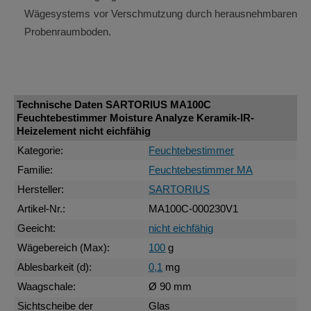
Wägesystems vor Verschmutzung durch herausnehmbaren
Probenraumboden.
Technische Daten SARTORIUS MA100C
Feuchtebestimmer Moisture Analyze Keramik-IR-
Heizelement nicht eichfähig
Kategorie:
Feuchtebestimmer
Familie:
Feuchtebestimmer MA
Hersteller:
SARTORIUS
Artikel-Nr.:
MA100C-000230V1
Geeicht:
nicht eichfähig
Wägebereich (Max):
100
g
Ablesbarkeit (d):
0,1
mg
Waagschale:
Ø 90 mm
Sichtscheibe der
Glas