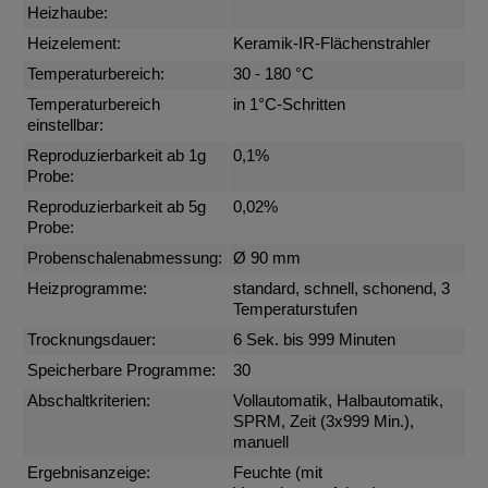
Heizhaube:
Heizelement:
Keramik-IR-Flächenstrahler
Temperaturbereich:
30 - 180 °C
Temperaturbereich
in 1°C-Schritten
einstellbar:
Reproduzierbarkeit ab 1g
0,1%
Probe:
Reproduzierbarkeit ab 5g
0,02%
Probe:
Probenschalenabmessung:
Ø 90 mm
Heizprogramme:
standard, schnell, schonend, 3
Temperaturstufen
Trocknungsdauer:
6 Sek. bis 999 Minuten
Speicherbare Programme:
30
Abschaltkriterien:
Vollautomatik, Halbautomatik,
SPRM, Zeit (3x999 Min.),
manuell
Ergebnisanzeige:
Feuchte (mit