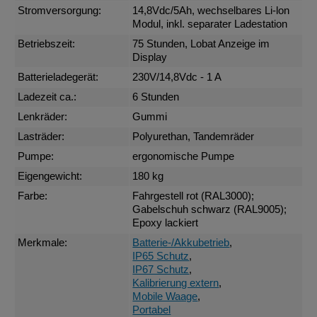
Stromversorgung:
14,8Vdc/5Ah, wechselbares Li-lon
Modul, inkl. separater Ladestation
Betriebszeit:
75 Stunden, Lobat Anzeige im
Display
Batterieladegerät:
230V/14,8Vdc - 1 A
Ladezeit ca.:
6 Stunden
Lenkräder:
Gummi
Lasträder:
Polyurethan, Tandemräder
Pumpe:
ergonomische Pumpe
Eigengewicht:
180 kg
Farbe:
Fahrgestell rot (RAL3000);
Gabelschuh schwarz (RAL9005);
Epoxy lackiert
Merkmale:
Batterie-/Akkubetrieb
,
IP65 Schutz
,
IP67 Schutz
,
Kalibrierung extern
,
Mobile Waage
,
Portabel