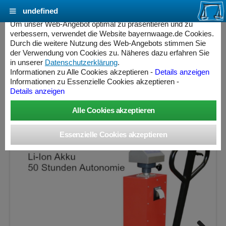
undefined
Cookie Einstellungen - bayernwaage.de
Um unser Web-Angebot optimal zu präsentieren und zu
verbessern, verwendet die Website bayernwaage.de Cookies.
Durch die weitere Nutzung des Web-Angebots stimmen Sie
RAVAS PROLINE 3200 Li Wiegender
der Verwendung von Cookies zu. Näheres dazu erfahren Sie
Handhubwagen Professional Line
in unserer
Datenschutzerklärung
.
Informationen zu Alle Cookies akzeptieren -
Details anzeigen
Informationen zu Essenzielle Cookies akzeptieren -
Wägebereich: 200 / 400 / 2000 kg, Ablesbarkeit: 0,1 / 0,2 /
Details anzeigen
0,5 kg, eichfähig
ess Controller