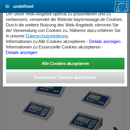
undefined
Cookie Einstellungen - bayernwaage.de
Um unser Web-Angebot optimal zu präsentieren und zu
verbessern, verwendet die Website bayernwaage.de Cookies.
Durch die weitere Nutzung des Web-Angebots stimmen Sie
METTLER-TOLEDO Palettenwaage PTA455-
der Verwendung von Cookies zu. Näheres dazu erfahren Sie
600T Mehrbereich feuerverzinkt
in unserer
Datenschutzerklärung
.
Informationen zu Alle Cookies akzeptieren -
Details anzeigen
Informationen zu Essenzielle Cookies akzeptieren -
Wägebereich: 300 / 600 kg, Ablesbarkeit: 100 / 200 g,
Details anzeigen
Eichschritt: 100 / 200 g, eichfähig
ess Controller