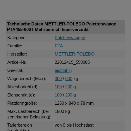
Technische Daten METTLER-TOLEDO Palettenwaage
PTA455-600T Mehrbereich feuerverzinkt
Kategorie:
Palettenwaagen
Familie:
PTA
Hersteller:
METTLER-TOLEDO
Artikel-Nr.:
22012419_599905
Geeicht:
eichfähig
Wägebereich (Max):
300
/
600
kg
Ablesbarkeit (d):
100
/
200
g
Eichschritt (e):
100
/
200
g
Plattformgröße:
1260 x 840 x 78 mm
Max. Lastbereich (bei
1800 kg
zentrischer Belastung):
Tarierbereich
von 0 bis Höchstlast
(subtraktiv):