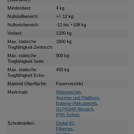
Mindestlast:
4 kg
Nullstellbereich:
+/- 12 kg
Nullsetzbereich:
-12 bis +108 kg
Vorlast:
1200 kg
Max. statische
1800 kg
Tragfähigkeit Zentrisch:
Max. statische
900 kg
Tragfähigkeit Seite:
Max. statische
450 kg
Tragfähigkeit Ecke:
Material Oberfläche:
Feuerverzinkt
Merkmale:
Alibispeicher
,
Anzeige und Plattform
,
Batterie-/Akkubetrieb
,
GLP/GMP-Bereich
,
IP65 Schutz
Schnittstellen:
Digital IO
,
Ethernet
,