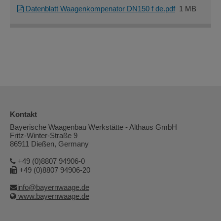
Datenblatt Waagenkompenator DN150 f de.pdf
1 MB
Kontakt
Bayerische Waagenbau Werkstätte - Althaus GmbH
Fritz-Winter-Straße 9
86911 Dießen, Germany
+49 (0)8807 94906-0
+49 (0)8807 94906-20
info@bayernwaage.de
www.bayernwaage.de