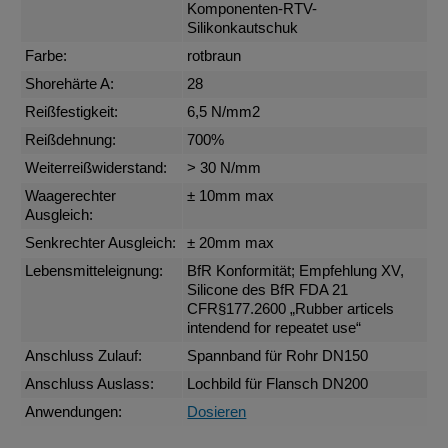
Komponenten-RTV-
Silikonkautschuk
Farbe:
rotbraun
Shorehärte A:
28
Reißfestigkeit:
6,5 N/mm2
Reißdehnung:
700%
Weiterreißwiderstand:
> 30 N/mm
Waagerechter
± 10mm max
Ausgleich:
Senkrechter Ausgleich:
± 20mm max
Lebensmitteleignung:
BfR Konformität; Empfehlung XV,
Silicone des BfR FDA 21
CFR§177.2600 „Rubber articels
intendend for repeatet use“
Anschluss Zulauf:
Spannband für Rohr DN150
Anschluss Auslass:
Lochbild für Flansch DN200
Anwendungen:
Dosieren