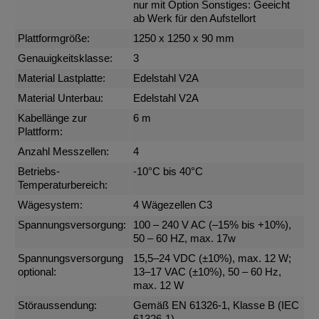
nur mit Option Sonstiges: Geeicht
ab Werk für den Aufstellort
Plattformgröße:
1250 x 1250 x 90 mm
Genauigkeitsklasse:
3
Material Lastplatte:
Edelstahl V2A
Material Unterbau:
Edelstahl V2A
Kabellänge zur
6 m
Plattform:
Anzahl Messzellen:
4
Betriebs-
-10°C bis 40°C
Temperaturbereich:
Wägesystem:
4 Wägezellen C3
Spannungsversorgung:
100 – 240 V AC (–15% bis +10%),
50 – 60 HZ, max. 17w
Spannungsversorgung
15,5–24 VDC (±10%), max. 12 W;
optional:
13–17 VAC (±10%), 50 – 60 Hz,
max. 12 W
Störaussendung:
Gemäß EN 61326-1, Klasse B (IEC