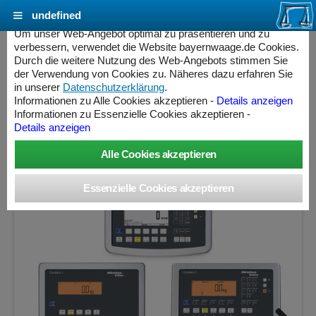
undefined
Cookie Einstellungen - bayernwaage.de
Um unser Web-Angebot optimal zu präsentieren und zu
verbessern, verwendet die Website bayernwaage.de Cookies.
Durch die weitere Nutzung des Web-Angebots stimmen Sie
MINEBEA INTEC Combics Plattformwaage 4-
der Verwendung von Cookies zu. Näheres dazu erfahren Sie
1500NN-BCE Edelstahl V2A
in unserer
Datenschutzerklärung
.
Informationen zu Alle Cookies akzeptieren -
Details anzeigen
Informationen zu Essenzielle Cookies akzeptieren -
Wägebereich: 1500 kg, Ablesbarkeit: 500 g, Eichschritt: 500
Details anzeigen
g, eichfähig
ess Controller