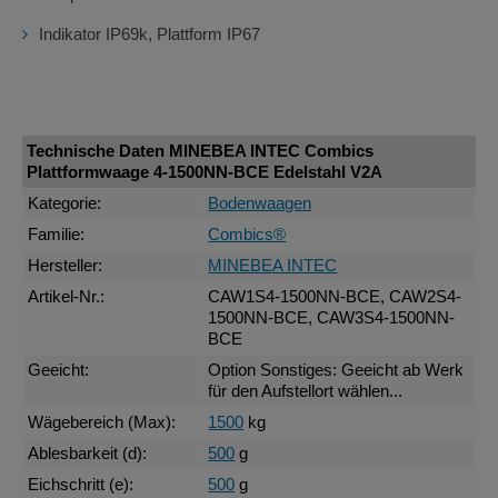
Indikator IP69k, Plattform IP67
Technische Daten MINEBEA INTEC Combics
Plattformwaage 4-1500NN-BCE Edelstahl V2A
Kategorie:
Bodenwaagen
Familie:
Combics®
Hersteller:
MINEBEA INTEC
Artikel-Nr.:
CAW1S4-1500NN-BCE, CAW2S4-
1500NN-BCE, CAW3S4-1500NN-
BCE
Geeicht:
Option Sonstiges: Geeicht ab Werk
für den Aufstellort wählen...
Wägebereich (Max):
1500
kg
Ablesbarkeit (d):
500
g
Eichschritt (e):
500
g