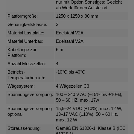
nur mit Option Sonstiges: Geeicht
ab Werk für den Aufstellort
Plattformgröße:
1250 x 1250 x 90 mm
Genauigkeitsklasse:
3
Material Lastplatte:
Edelstahl V2A
Material Unterbau:
Edelstahl V2A
Kabellänge zur
6 m
Plattform:
Anzahl Messzellen:
4
Betriebs-
-10°C bis 40°C
Temperaturbereich:
Wägesystem:
4 Wägezellen C3
Spannungsversorgung:
100 – 240 V AC (–15% bis +10%),
50 – 60 HZ, max. 17w
Spannungsversorgung
15,5–24 VDC (±10%), max. 12 W;
optional:
13–17 VAC (±10%), 50 – 60 Hz,
max. 12 W
Störaussendung:
Gemäß EN 61326-1, Klasse B (IEC