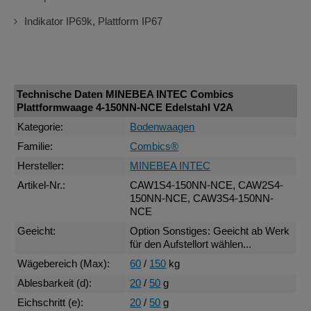
Indikator IP69k, Plattform IP67
Technische Daten MINEBEA INTEC Combics
Plattformwaage 4-150NN-NCE Edelstahl V2A
Kategorie:
Bodenwaagen
Familie:
Combics®
Hersteller:
MINEBEA INTEC
Artikel-Nr.:
CAW1S4-150NN-NCE, CAW2S4-
150NN-NCE, CAW3S4-150NN-
NCE
Geeicht:
Option Sonstiges: Geeicht ab Werk
für den Aufstellort wählen...
Wägebereich (Max):
60
/
150
kg
Ablesbarkeit (d):
20
/
50
g
Eichschritt (e):
20
/
50
g