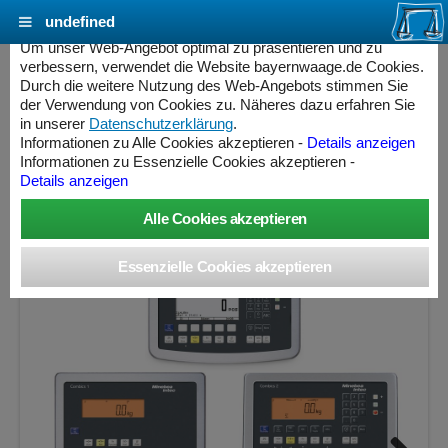
undefined
Cookie Einstellungen - bayernwaage.de
Um unser Web-Angebot optimal zu präsentieren und zu
verbessern, verwendet die Website bayernwaage.de Cookies.
Durch die weitere Nutzung des Web-Angebots stimmen Sie
MINEBEA INTEC Combics Plattformwaage 4-
der Verwendung von Cookies zu. Näheres dazu erfahren Sie
150NN-NCE Edelstahl V2A
in unserer
Datenschutzerklärung
.
Informationen zu Alle Cookies akzeptieren -
Details anzeigen
Informationen zu Essenzielle Cookies akzeptieren -
Wägebereich: 60 / 150 kg, Ablesbarkeit: 20 / 50 g,
Details anzeigen
Eichschritt: 20 / 50 g, eichfähig
ess Controller