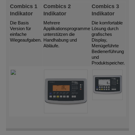
Combics 1
Combics 2
Combics 3
Indikator
Indikator
Indikator
Die Basis
Mehrere
Die komfortable
Version für
Applikationsprogramme
Lösung durch
einfache
unterstützen die
grafisches
Wiegeaufgaben.
Handhabung und
Display,
Abläufe.
Menügeführte
Bedienerführung
und
Produktspeicher.