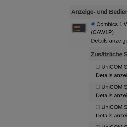
Anzeige- und Bedien
Combics 1 
(CAW1P)
Details anzeig
Zusätzliche S
UniCOM Sc
Details anze
UniCOM Sc
Details anze
UniCOM Sc
Details anze