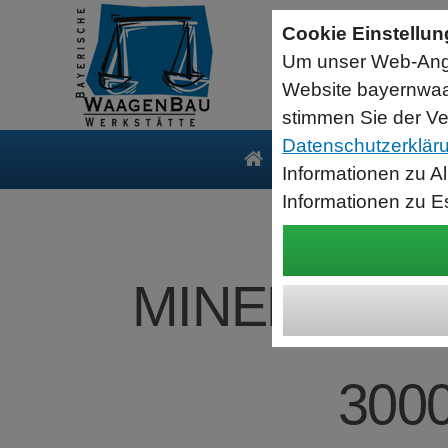
Sartorius Feuchtebestimmer MA35
Cookie Einstellu
jetzt zum Aktionspreis
Um unser Web-Ange
Der MA35 ist das Einsteigermodell zur schnellen und
zuverlässigen Bestimmung der Materialfeuchte flüssiger, pastöser
Website bayernwaa
und fester Substanzen mit dem Verfahren der Thermogravimetrie.
Wägebereich: 35 g, Ablesbarkeit: 1 mg
stimmen Sie der Ve
Datenschutzerklär
Produkte
Serv
Informationen zu A
Informationen zu E
MINEBEA INT
3000