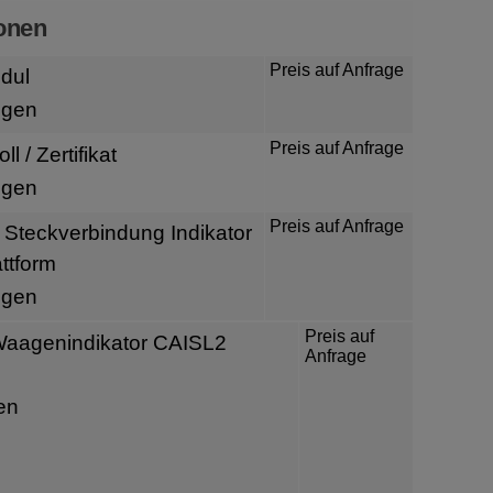
onen
Preis auf Anfrage
odul
igen
Preis auf Anfrage
ll / Zertifikat
igen
Preis auf Anfrage
 Steckverbindung Indikator
ttform
igen
Preis auf
Waagenindikator CAISL2
Anfrage
en