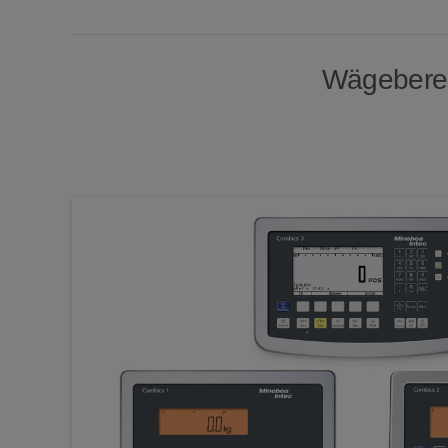
Wägebereic