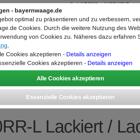
Seriell RS232 auf USB HID Tastat
Schnittstellenkonverter
ngen - bayernwaage.de
RS232 Daten in Computer Anwendunge
bot optimal zu präsentieren und zu verbessern, ve
Funktioniert wie eine USB Tastatur, A
Verwendet Standard USB Tastatur Sys
ge.de Cookies. Durch die weitere Nutzung des We
Datenbearbeitung vor Ausgabe möglich
rwendung von Cookies zu. Näheres dazu erfahren S
ung
.
ice
Unternehmen
Kontakt
Angebot
War
lle Cookies akzeptieren -
Details anzeigen
ssenzielle Cookies akzeptieren -
Details anzeigen
EC Combics Platt
RR-L Lackiert / Lac