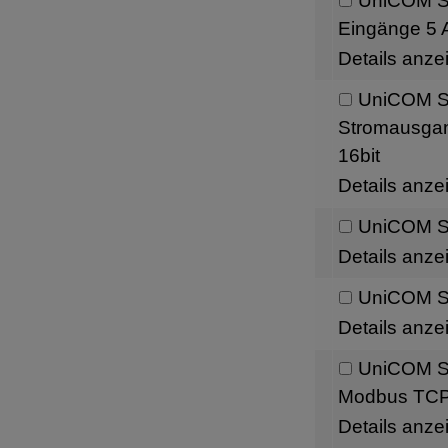
UniCOM Sch
Eingänge 5 A
Details anze
UniCOM Sc
Stromausgang
16bit
Details anze
UniCOM Sc
Details anze
UniCOM Sc
Details anze
UniCOM Sc
Modbus TC
Details anze