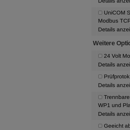
Details anze
UniCOM Sc
Modbus TC
Details anze
Weitere Opti
24 Volt M
Details anze
Prüfprotoko
Details anze
Trennbare
WP1 und Pla
Details anze
Geeicht ab