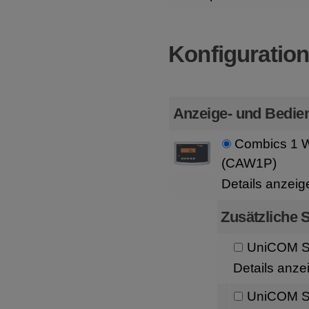
Konfiguratio
Anzeige- und Bedien
Combics 1 
(CAW1P)
Details anzeig
Zusätzliche S
UniCOM Sc
Details anze
UniCOM Sc