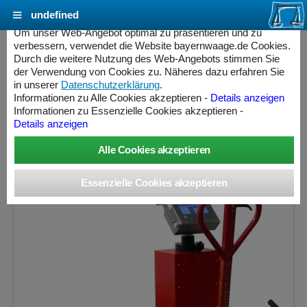
undefined
Cookie Einstellungen - bayernwaage.de
Um unser Web-Angebot optimal zu präsentieren und zu
verbessern, verwendet die Website bayernwaage.de Cookies.
Durch die weitere Nutzung des Web-Angebots stimmen Sie
RAVAS PROLINE TOUCH Wiegender
der Verwendung von Cookies zu. Näheres dazu erfahren Sie
Handhubwagen Professional Line
in unserer
Datenschutzerklärung
.
Informationen zu Alle Cookies akzeptieren -
Details anzeigen
Informationen zu Essenzielle Cookies akzeptieren -
Wägebereich: 200 / 400 / 2000 kg, Ablesbarkeit: 0,1 / 0,2 /
Details anzeigen
0,5 kg, eichfähig
ess Controller