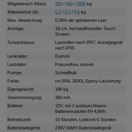
Wägebereich (Max):
200
/
400
/
2000
kg
Ablesbarkeit (d):
0,1
/
0,2
/
0,5
kg
Max. Abweichung:
0,08% der gehobenen Last
Anzeige:
18 cm, hochauflösendes Touch-
Screen
Schutzklasse:
Lastzellen nach IP67, Anzeigegerät
nach IP65
Lenkräder:
Gummi
Lasträder:
Polyurethan, einzeln
Pumpe:
Schnellhub
Farbe:
rot (RAL 3000), Epoxy-Lackierung
Eigengewicht:
180 kg
Stromversorgung:
360 mA
Batterie:
12V, mit 2 austauschbaren
Batteriemodulen 6V-4,8Ah
Betriebszeit:
15 Stunden, Ladezeit 6 Stunden
Batterieladegerät:
230V NiMH Batterieladegerät