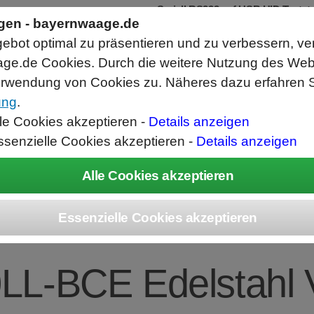
Seriell RS232 auf USB HID Tastat
Schnittstellenkonverter
ngen - bayernwaage.de
RS232 Daten in Computer Anwendunge
bot optimal zu präsentieren und zu verbessern, ve
Funktioniert wie eine USB Tastatur, A
Verwendet Standard USB Tastatur Sys
ge.de Cookies. Durch die weitere Nutzung des We
Datenbearbeitung vor Ausgabe möglich
rwendung von Cookies zu. Näheres dazu erfahren S
ung
.
ice
Unternehmen
Kontakt
Angebot
War
lle Cookies akzeptieren -
Details anzeigen
ssenzielle Cookies akzeptieren -
Details anzeigen
EC Combics Platt
LL-BCE Edelstahl