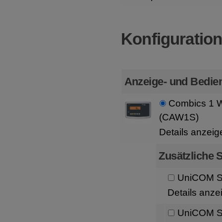
Konfiguratio
Anzeige- und Bedien
Combics 1 W
(CAW1S)
Details anzeig
Zusätzliche S
UniCOM Sc
Details anze
UniCOM Sc