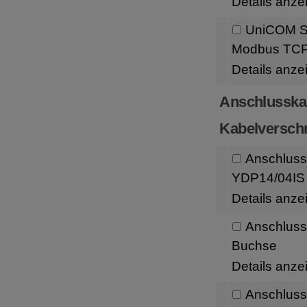
Details anze
UniCOM Sc
Modbus TC
Details anze
Anschlusska
Kabelversch
Anschluss
YDP14/04IS 
Details anze
Anschluss
Buchse
Details anze
Anschlussk