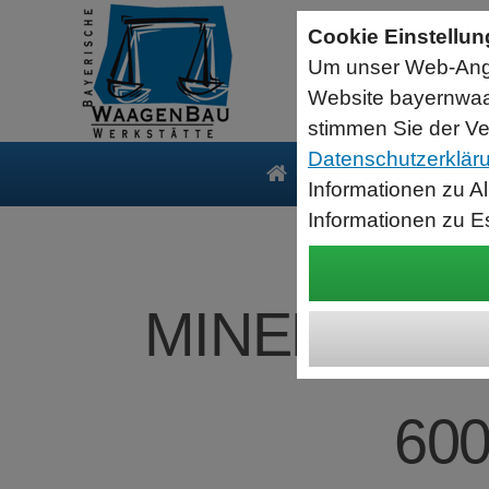
Sartorius Feuchtebestimmer MA35
Cookie Einstellu
jetzt zum Aktionspreis
Um unser Web-Ange
Der MA35 ist das Einsteigermodell zur schnellen und
zuverlässigen Bestimmung der Materialfeuchte flüssiger, pastöser
Website bayernwaa
und fester Substanzen mit dem Verfahren der Thermogravimetrie.
Wägebereich: 35 g, Ablesbarkeit: 1 mg
stimmen Sie der Ve
Datenschutzerklär
Produkte
Serv
Informationen zu A
Informationen zu E
MINEBEA INT
600