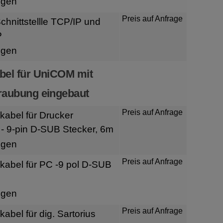
igen
Preis auf Anfrage
hnittstellle TCP/IP und
P
igen
bel für UniCOM mit
raubung eingebaut
Preis auf Anfrage
kabel für Drucker
- 9-pin D-SUB Stecker, 6m
igen
Preis auf Anfrage
kabel für PC -9 pol D-SUB
igen
Preis auf Anfrage
abel für dig. Sartorius