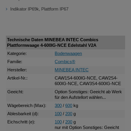
Indikator IP69k, Plattform IP67
Technische Daten MINEBEA INTEC Combics
Plattformwaage 4-600IG-NCE Edelstahl V2A
Kategorie:
Bodenwaagen
Familie:
Combics®
Hersteller:
MINEBEA INTEC
Artikel-Nr.:
CAW1S4-600IG-NCE, CAW2S4-
600IG-NCE, CAW3S4-600IG-NCE
Geeicht:
Option Sonstiges: Geeicht ab Werk
für den Aufstellort wählen...
Wägebereich (Max):
300
/
600
kg
Ablesbarkeit (d):
100
/
200
g
Eichschritt (e):
100
/
200
g
nur mit Option Sonstiges: Geeicht