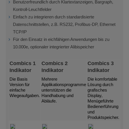
Benutzerfreundlich durch Klartextanzeigen, Bargraph,
Kontroll-Leuchtfelder
Einfach zu integrieren durch standardisierte
Datenschnittstellen, z.B. RS232, Profibus-DP, Ethernet
TCP/IP
Für den Einsatz in eichfähigen Anwendungen bis zu
10.000e, optionaler integrierter Alibispeicher
Combics 1
Combics 2
Combics 3
Indikator
Indikator
Indikator
Die Basis
Mehrere
Die komfortable
Version für
Applikationsprogramme
Lösung durch
einfache
unterstützen die
grafisches
Wiegeaufgaben.
Handhabung und
Display,
Abläufe.
Menügeführte
Bedienerführung
und
Produktspeicher.