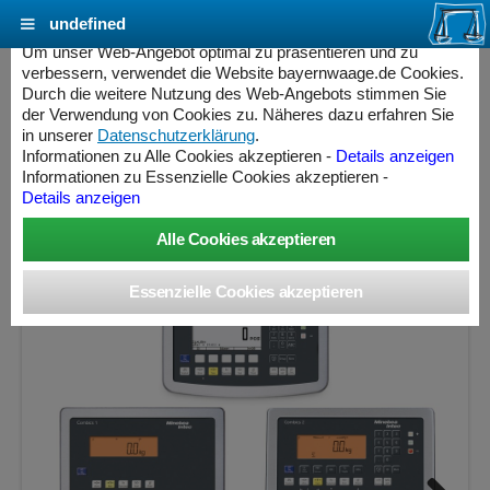
undefined
Cookie Einstellungen - bayernwaage.de
Um unser Web-Angebot optimal zu präsentieren und zu
verbessern, verwendet die Website bayernwaage.de Cookies.
Durch die weitere Nutzung des Web-Angebots stimmen Sie
MINEBEA INTEC Combics Plattformwaage 4-
der Verwendung von Cookies zu. Näheres dazu erfahren Sie
600IG-NCE Edelstahl V2A
in unserer
Datenschutzerklärung
.
Informationen zu Alle Cookies akzeptieren -
Details anzeigen
Informationen zu Essenzielle Cookies akzeptieren -
Wägebereich: 300 / 600 kg, Ablesbarkeit: 100 / 200 g,
Details anzeigen
Eichschritt: 100 / 200 g, eichfähig
ess Controller