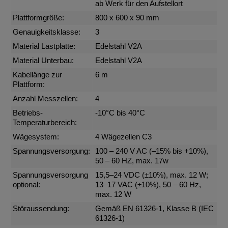
ab Werk für den Aufstellort
Plattformgröße:
800 x 600 x 90 mm
Genauigkeitsklasse:
3
Material Lastplatte:
Edelstahl V2A
Material Unterbau:
Edelstahl V2A
Kabellänge zur
6 m
Plattform:
Anzahl Messzellen:
4
Betriebs-
-10°C bis 40°C
Temperaturbereich:
Wägesystem:
4 Wägezellen C3
Spannungsversorgung:
100 – 240 V AC (–15% bis +10%),
50 – 60 HZ, max. 17w
Spannungsversorgung
15,5–24 VDC (±10%), max. 12 W;
optional:
13–17 VAC (±10%), 50 – 60 Hz,
max. 12 W
Störaussendung:
Gemäß EN 61326-1, Klasse B (IEC
61326-1)