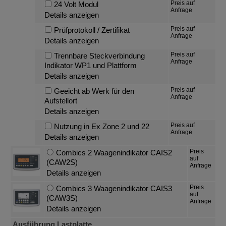
Preis auf
24 Volt Modul
Anfrage
Details anzeigen
Preis auf
Prüfprotokoll / Zertifikat
Anfrage
Details anzeigen
Preis auf
Trennbare Steckverbindung
Anfrage
Indikator WP1 und Plattform
Details anzeigen
Preis auf
Geeicht ab Werk für den
Anfrage
Aufstellort
Details anzeigen
Preis auf
Nutzung in Ex Zone 2 und 22
Anfrage
Details anzeigen
Preis
Combics 2 Waagenindikator CAIS2
auf
(CAW2S)
Anfrage
Details anzeigen
Preis
Combics 3 Waagenindikator CAIS3
auf
(CAW3S)
Anfrage
Details anzeigen
Ausführung Lastplatte