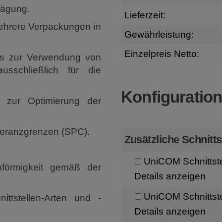
wägung.
Lieferzeit:
mehrere Verpackungen in
Gewährleistung:
Einzelpreis Netto:
us zur Verwendung von
usschließlich für die
Konfiguratio
n zur Optimierung der
leranzgrenzen (SPC).
Zusätzliche Schnitts
UniCOM Schnittst
förmigkeit gemäß der
Details anzeigen
UniCOM Schnittst
ttstellen-Arten und -
Details anzeigen