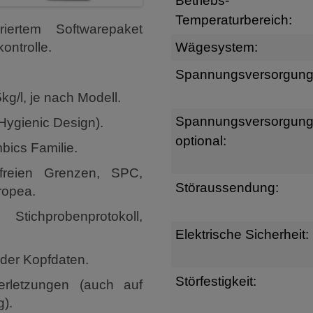
Betriebs-
Temperaturbereich:
iertem Softwarepaket
ntrolle.
Wägesystem:
Spannungsversorgung
g/l, je nach Modell.
Spannungsversorgun
ygienic Design).
optional:
bics Familie.
freien Grenzen, SPC,
Störaussendung:
ropea.
ichprobenprotokoll,
Elektrische Sicherheit:
 der Kopfdaten.
Störfestigkeit:
verletzungen (auch auf
g).