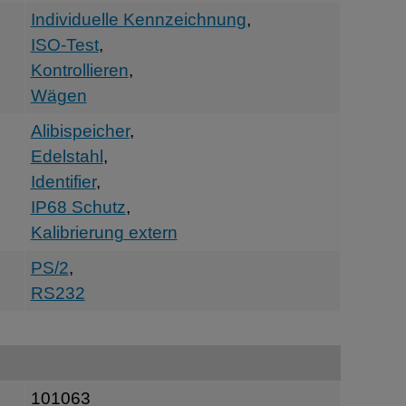
Individuelle Kennzeichnung
,
ISO-Test
,
Kontrollieren
,
Wägen
Alibispeicher
,
Edelstahl
,
Identifier
,
IP68 Schutz
,
Kalibrierung extern
PS/2
,
RS232
101063