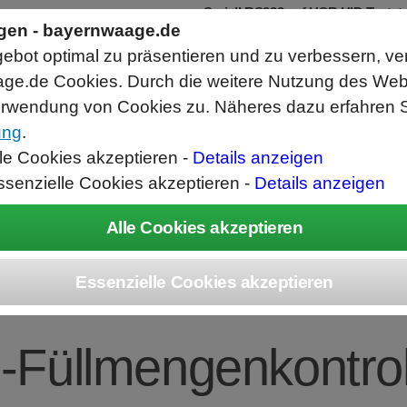
Seriell RS232 auf USB HID Tastat
Schnittstellenkonverter
ngen - bayernwaage.de
RS232 Daten in Computer Anwendunge
bot optimal zu präsentieren und zu verbessern, ve
Funktioniert wie eine USB Tastatur, A
Verwendet Standard USB Tastatur Sys
ge.de Cookies. Durch die weitere Nutzung des We
Datenbearbeitung vor Ausgabe möglich
rwendung von Cookies zu. Näheres dazu erfahren S
ung
.
ice
Unternehmen
Kontakt
Angebot
War
lle Cookies akzeptieren -
Details anzeigen
ssenzielle Cookies akzeptieren -
Details anzeigen
TEC Combics® CA
z-Füllmengenkontro