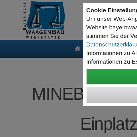
Sartorius Feuchtebestimmer MA35
Cookie Einstellu
jetzt zum Aktionspreis
Um unser Web-Ange
Der MA35 ist das Einsteigermodell zur schnellen und
zuverlässigen Bestimmung der Materialfeuchte flüssiger, pastöser
Website bayernwaa
und fester Substanzen mit dem Verfahren der Thermogravimetrie.
Wägebereich: 35 g, Ablesbarkeit: 1 mg
stimmen Sie der Ve
Datenschutzerklär
Produkte
Serv
Informationen zu A
Informationen zu E
MINEBEA IN
Einplat