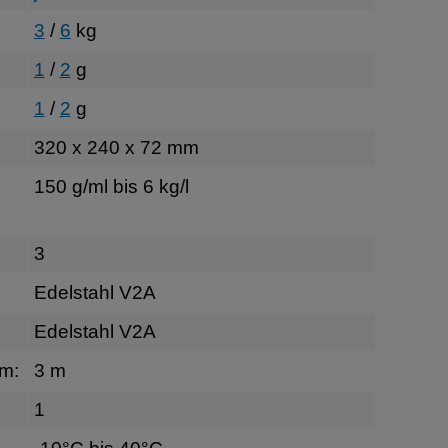
3
/
6
kg
1
/
2
g
1
/
2
g
320 x 240 x 72 mm
150 g/ml bis 6 kg/l
3
Edelstahl V2A
Edelstahl V2A
rm:
3 m
1