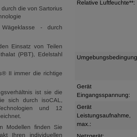
Relative Luftfeuchte**:
 durch die von Sartorius
hnologie
er Wägeklasse - durch
en Einsatz von Teilen
thalat (PBT), Edelstahl
Umgebungsbedingung
® II immer die richtige
Gerät
sverhältnis ist sie die
Eingangsspannung:
ie sich durch isoCAL,
Gerät
Technologien und 12
Leistungsaufnahme,
eichnet.
max.:
n Modellen finden Sie
kt Ihren individuellen
Netzgerät: