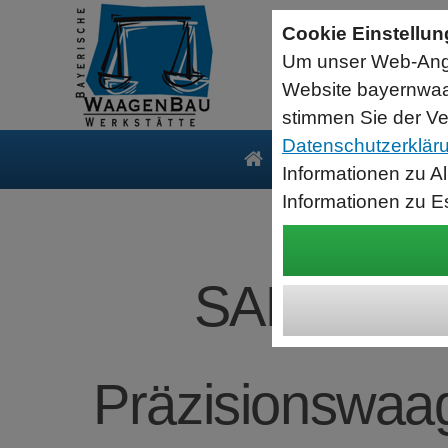
Seriell RS232 auf USB HID Tastatur
Schnittstellenkonverter
Cookie Einstellu
RS232 Daten in Computer Anwendungen schreiben.
Um unser Web-Ange
Funktioniert wie eine USB Tastatur, Ausgabe an Cursor Position.
Verwendet Standard USB Tastatur Systemtreiber
Website bayernwaa
Datenbearbeitung vor Ausgabe möglich.
stimmen Sie der Ve
Datenschutzerklär
Produkte
Serv
Informationen zu A
Informationen zu E
SARTORIUS
Präzisionswaage