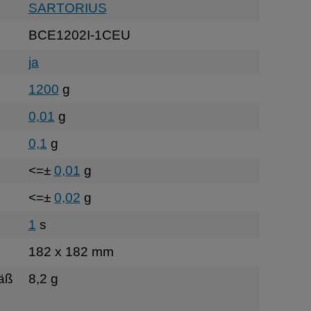
SARTORIUS
BCE1202I-1CEU
ja
1200
g
0,01
g
0,1
g
<=±
0,01
g
<=±
0,02
g
1
s
182 x 182 mm
äß
8,2 g