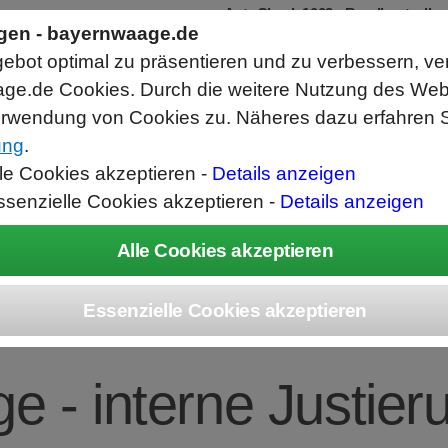
AutoCheck 1002 - Bandkontrollw
ngen - bayernwaage.de
Zur Kontrolle von Einzelteilen und Set
Hochgenaue Waage mit 0,01g Auflösu
bot optimal zu präsentieren und zu verbessern, ve
Schnelle Toleranzkontrolle und Bewert
Abwurfrichtung Gut links/Schlecht rec
ge.de Cookies. Durch die weitere Nutzung des We
rwendung von Cookies zu. Näheres dazu erfahren S
ung
.
ice
Unternehmen
Kontakt
Angebot
War
lle Cookies akzeptieren -
Details anzeigen
ssenzielle Cookies akzeptieren -
Details anzeigen
 BCE1202i-1CEU 
 - interne Justier