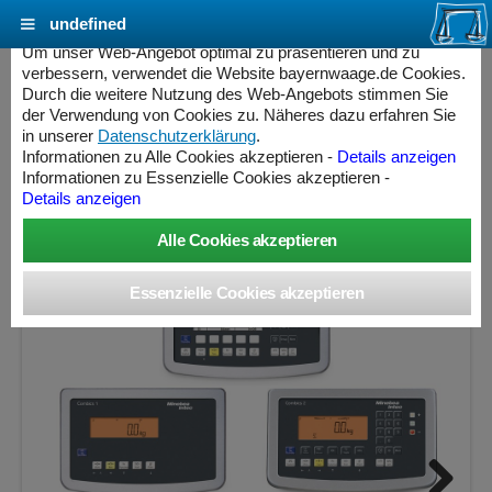
undefined
Cookie Einstellungen - bayernwaage.de
Um unser Web-Angebot optimal zu präsentieren und zu
verbessern, verwendet die Website bayernwaage.de Cookies.
Durch die weitere Nutzung des Web-Angebots stimmen Sie
MINEBEA INTEC Combics Plattformwaage 4-
der Verwendung von Cookies zu. Näheres dazu erfahren Sie
300LI-L Lackiert / Lackiert
in unserer
Datenschutzerklärung
.
Informationen zu Alle Cookies akzeptieren -
Details anzeigen
Informationen zu Essenzielle Cookies akzeptieren -
Wägebereich: 300 kg, Ablesbarkeit: 20 g, nicht eichfähig
Details anzeigen
ess Controller