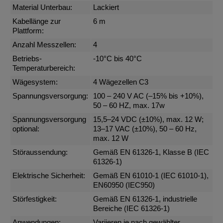
Material Unterbau:
Lackiert
Kabellänge zur
6 m
Plattform:
Anzahl Messzellen:
4
Betriebs-
-10°C bis 40°C
Temperaturbereich:
Wägesystem:
4 Wägezellen C3
Spannungsversorgung:
100 – 240 V AC (–15% bis +10%),
50 – 60 HZ, max. 17w
Spannungsversorgung
15,5–24 VDC (±10%), max. 12 W;
optional:
13–17 VAC (±10%), 50 – 60 Hz,
max. 12 W
Störaussendung:
Gemäß EN 61326-1, Klasse B (IEC
61326-1)
Elektrische Sicherheit:
Gemäß EN 61010-1 (IEC 61010-1),
EN60950 (IEC950)
Störfestigkeit:
Gemäß EN 61326-1, industrielle
Bereiche (IEC 61326-1)
Anwendungen:
Variieren je nach gewählter