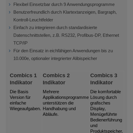
Flexibel Einsetzbar durch 9 Anwendungsprogramme
Benutzerfreundlich durch Klartextanzeigen, Bargraph,
Kontroll-Leuchtfelder
Einfach zu integrieren durch standardisierte
Datenschnittstellen, z.B. RS232, Profibus-DP, Ethernet
TCP/IP
Für den Einsatz in eichfähigen Anwendungen bis zu
10.000e, optionaler integrierter Alibispeicher
Combics 1
Combics 2
Combics 3
Indikator
Indikator
Indikator
Die Basis
Mehrere
Die komfortable
Version für
Applikationsprogramme
Lösung durch
einfache
unterstützen die
grafisches
Wiegeaufgaben.
Handhabung und
Display,
Abläufe.
Menügeführte
Bedienerführung
und
Produktspeicher.