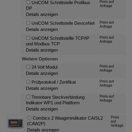
Preis auf
UniCOM Schnittstelle Profibus
Anfrage
DP
Details anzeigen
Preis auf
UniCOM Schnittstelle DeviceNet
Anfrage
Details anzeigen
Preis auf
UniCOM Schnittstellle TCP/IP
Anfrage
und Modbus TCP
Details anzeigen
Weitere Optionen
Preis auf
24 Volt Modul
Anfrage
Details anzeigen
Preis auf
Prüfprotokoll / Zertifikat
Anfrage
Details anzeigen
Preis auf
Trennbare Steckverbindung
Anfrage
Indikator WP1 und Plattform
Details anzeigen
Preis
Combics 2 Waagenindikator CAISL2
auf
(CAW2P)
Anfrage
Details anzeigen