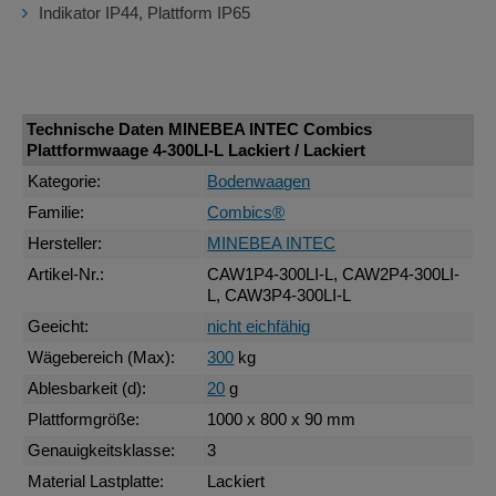
Indikator IP44, Plattform IP65
Technische Daten MINEBEA INTEC Combics
Plattformwaage 4-300LI-L Lackiert / Lackiert
Kategorie:
Bodenwaagen
Familie:
Combics®
Hersteller:
MINEBEA INTEC
Artikel-Nr.:
CAW1P4-300LI-L, CAW2P4-300LI-
L, CAW3P4-300LI-L
Geeicht:
nicht eichfähig
Wägebereich (Max):
300
kg
Ablesbarkeit (d):
20
g
Plattformgröße:
1000 x 800 x 90 mm
Genauigkeitsklasse:
3
Material Lastplatte:
Lackiert