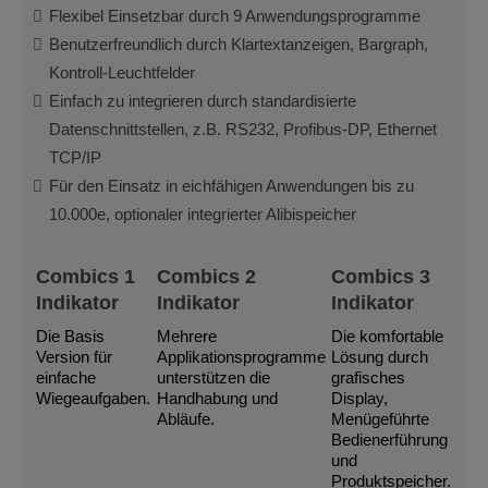
Flexibel Einsetzbar durch 9 Anwendungsprogramme
Benutzerfreundlich durch Klartextanzeigen, Bargraph,
Kontroll-Leuchtfelder
Einfach zu integrieren durch standardisierte
Datenschnittstellen, z.B. RS232, Profibus-DP, Ethernet
TCP/IP
Für den Einsatz in eichfähigen Anwendungen bis zu
10.000e, optionaler integrierter Alibispeicher
Combics 1
Combics 2
Combics 3
Indikator
Indikator
Indikator
Die Basis
Mehrere
Die komfortable
Version für
Applikationsprogramme
Lösung durch
einfache
unterstützen die
grafisches
Wiegeaufgaben.
Handhabung und
Display,
Abläufe.
Menügeführte
Bedienerführung
und
Produktspeicher.