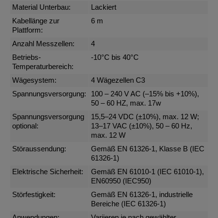
Material Unterbau:
Lackiert
Kabellänge zur
6 m
Plattform:
Anzahl Messzellen:
4
Betriebs-
-10°C bis 40°C
Temperaturbereich:
Wägesystem:
4 Wägezellen C3
Spannungsversorgung:
100 – 240 V AC (–15% bis +10%),
50 – 60 HZ, max. 17w
Spannungsversorgung
15,5–24 VDC (±10%), max. 12 W;
optional:
13–17 VAC (±10%), 50 – 60 Hz,
max. 12 W
Störaussendung:
Gemäß EN 61326-1, Klasse B (IEC
61326-1)
Elektrische Sicherheit:
Gemäß EN 61010-1 (IEC 61010-1),
EN60950 (IEC950)
Störfestigkeit:
Gemäß EN 61326-1, industrielle
Bereiche (IEC 61326-1)
Anwendungen:
Variieren je nach gewählter