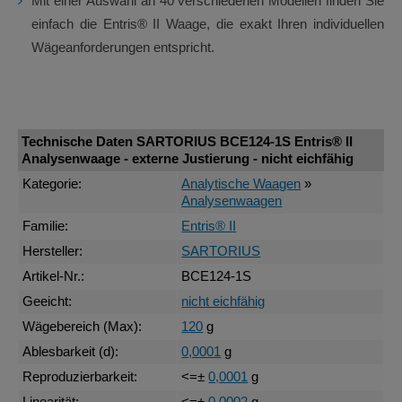
Mit einer Auswahl an 40 verschiedenen Modellen finden Sie
einfach die Entris® II Waage, die exakt Ihren individuellen
Wägeanforderungen entspricht.
Technische Daten SARTORIUS BCE124-1S Entris® II
Analysenwaage - externe Justierung - nicht eichfähig
Kategorie:
Analytische Waagen
»
Analysenwaagen
Familie:
Entris® II
Hersteller:
SARTORIUS
Artikel-Nr.:
BCE124-1S
Geeicht:
nicht eichfähig
Wägebereich (Max):
120
g
Ablesbarkeit (d):
0,0001
g
Reproduzierbarkeit:
<=±
0,0001
g