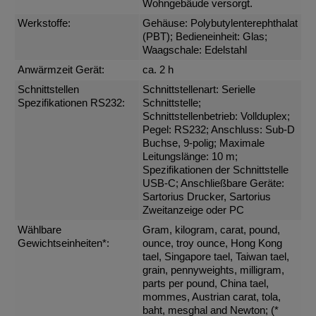
Wohngebäude versorgt.
Werkstoffe:
Gehäuse: Polybutylenterephthalat
(PBT); Bedieneinheit: Glas;
Waagschale: Edelstahl
Anwärmzeit Gerät:
ca. 2 h
Schnittstellen
Schnittstellenart: Serielle
Spezifikationen RS232:
Schnittstelle;
Schnittstellenbetrieb: Vollduplex;
Pegel: RS232; Anschluss: Sub-D
Buchse, 9-polig; Maximale
Leitungslänge: 10 m;
Spezifikationen der Schnittstelle
USB-C; Anschließbare Geräte:
Sartorius Drucker, Sartorius
Zweitanzeige oder PC
Wählbare
Gram, kilogram, carat, pound,
Gewichtseinheiten*:
ounce, troy ounce, Hong Kong
tael, Singapore tael, Taiwan tael,
grain, pennyweights, milligram,
parts per pound, China tael,
mommes, Austrian carat, tola,
baht, mesghal and Newton; (*