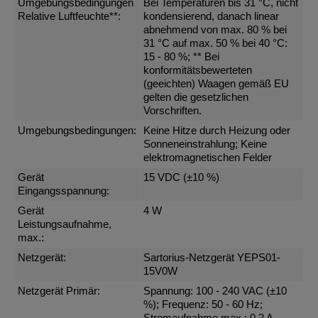
Umgebungsbedingungen
Bei Temperaturen bis 31 °C, nicht
Relative Luftfeuchte**:
kondensierend, danach linear
abnehmend von max. 80 % bei
31 °C auf max. 50 % bei 40 °C:
15 - 80 %; ** Bei
konformitätsbewerteten
(geeichten) Waagen gemäß EU
gelten die gesetzlichen
Vorschriften.
Umgebungsbedingungen:
Keine Hitze durch Heizung oder
Sonneneinstrahlung; Keine
elektromagnetischen Felder
Gerät
15 VDC (±10 %)
Eingangsspannung:
Gerät
4 W
Leistungsaufnahme,
max.:
Netzgerät:
Sartorius-Netzgerät YEPS01-
15V0W
Netzgerät Primär:
Spannung: 100 - 240 VAC (±10
%); Frequenz: 50 - 60 Hz;