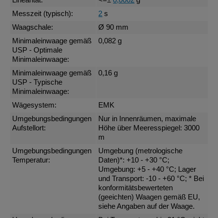
Linearität:
<=±
0,0002
g
Messzeit (typisch):
2
s
Waagschale:
Ø 90 mm
Minimaleinwaage gemäß
0,082 g
USP - Optimale
Minimaleinwaage:
Minimaleinwaage gemäß
0,16 g
USP - Typische
Minimaleinwaage:
Wägesystem:
EMK
Umgebungsbedingungen
Nur in Innenräumen, maximale
Aufstellort:
Höhe über Meeresspiegel: 3000
m
Umgebungsbedingungen
Umgebung (metrologische
Temperatur:
Daten)*: +10 - +30 °C;
Umgebung: +5 - +40 °C; Lager
und Transport: -10 - +60 °C; * Bei
konformitätsbewerteten
(geeichten) Waagen gemäß EU,
siehe Angaben auf der Waage.