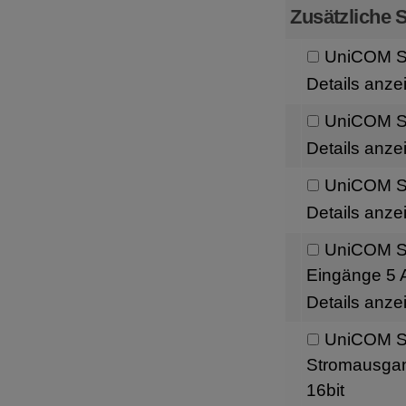
Zusätzliche S
UniCOM Sc
Details anze
UniCOM Sc
Details anze
UniCOM Sc
Details anze
UniCOM Sch
Eingänge 5 A
Details anze
UniCOM Sc
Stromausgang
16bit