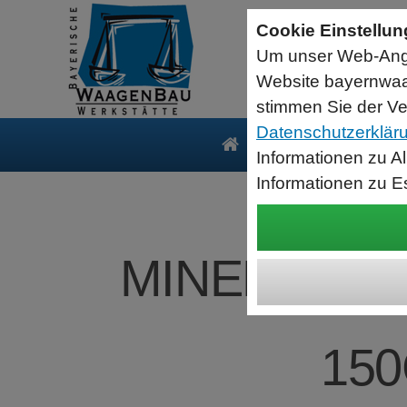
Sartorius Feuchtebestimmer MA35
Cookie Einstellu
jetzt zum Aktionspreis
Um unser Web-Ange
Der MA35 ist das Einsteigermodell zur schnellen und
zuverlässigen Bestimmung der Materialfeuchte flüssiger, pastöser
Website bayernwaa
und fester Substanzen mit dem Verfahren der Thermogravimetrie.
Wägebereich: 35 g, Ablesbarkeit: 1 mg
stimmen Sie der Ve
Datenschutzerklär
Produkte
Serv
Informationen zu A
Informationen zu E
MINEBEA INT
150