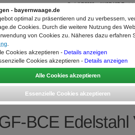
Seriell RS232 auf USB HID Tastat
Schnittstellenkonverter
ngen - bayernwaage.de
RS232 Daten in Computer Anwendunge
bot optimal zu präsentieren und zu verbessern, ve
Funktioniert wie eine USB Tastatur, A
Verwendet Standard USB Tastatur Sys
ge.de Cookies. Durch die weitere Nutzung des We
Datenbearbeitung vor Ausgabe möglich
rwendung von Cookies zu. Näheres dazu erfahren S
ung
.
ice
Unternehmen
Kontakt
Angebot
War
lle Cookies akzeptieren -
Details anzeigen
ssenzielle Cookies akzeptieren -
Details anzeigen
EC Combics Platt
GF-BCE Edelstahl