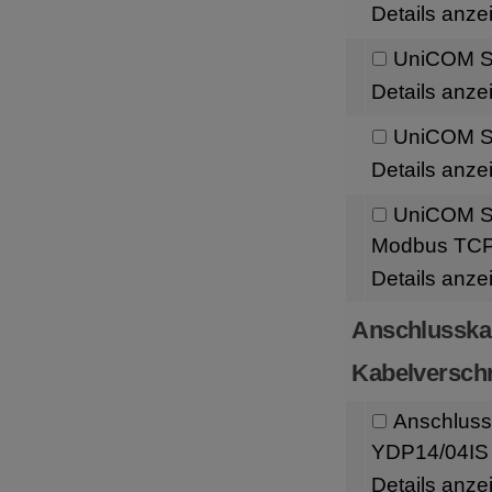
Details anze
UniCOM Sc
Details anze
UniCOM Sc
Details anze
UniCOM Sc
Modbus TC
Details anze
Anschlusska
Kabelversch
Anschluss
YDP14/04IS 
Details anze