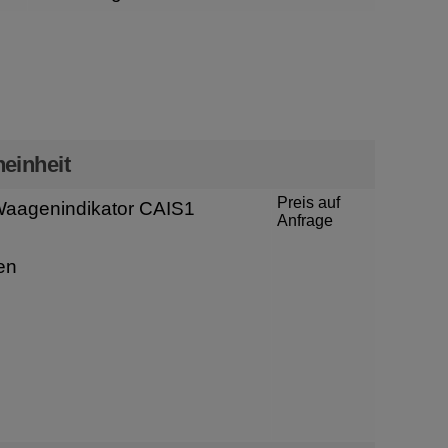
n
einheit
Preis auf
aagenindikator CAIS1
Anfrage
en