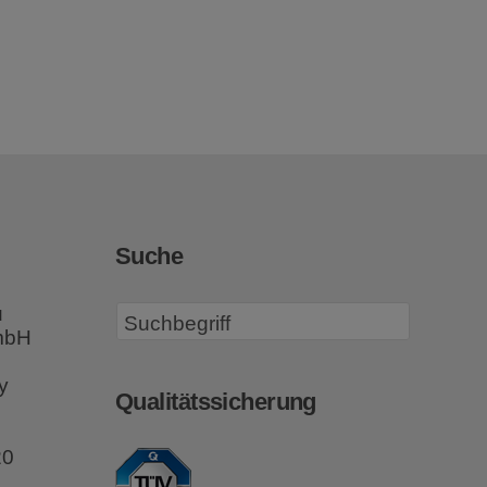
Suche
u
GmbH
y
Qualitätssicherung
20