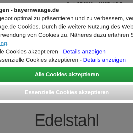
Seriell RS232 auf USB HID Tastat
Schnittstellenkonverter
ngen - bayernwaage.de
RS232 Daten in Computer Anwendunge
bot optimal zu präsentieren und zu verbessern, ve
Funktioniert wie eine USB Tastatur, A
Verwendet Standard USB Tastatur Sys
ge.de Cookies. Durch die weitere Nutzung des We
Datenbearbeitung vor Ausgabe möglich
rwendung von Cookies zu. Näheres dazu erfahren S
ung
.
ice
Unternehmen
Kontakt
Angebot
War
lle Cookies akzeptieren -
Details anzeigen
ssenzielle Cookies akzeptieren -
Details anzeigen
fahrwaage 1250x1
Edelstahl