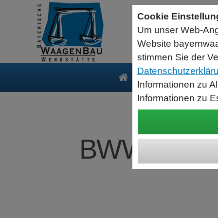
Sartorius Feuchtebestimmer MA35
Cookie Einstellu
jetzt zum Aktionspreis
Um unser Web-Ange
Der MA35 ist das Einsteigermodell zur schnellen und
zuverlässigen Bestimmung der Materialfeuchte flüssiger, pastöser
Website bayernwaa
und fester Substanzen mit dem Verfahren der Thermogravimetrie.
Wägebereich: 35 g, Ablesbarkeit: 1 mg
stimmen Sie der Ve
Datenschutzerklär
Produkte
Serv
Informationen zu A
Informationen zu E
BWW Durch