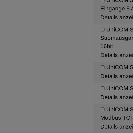
UniCOM Sch
Eingänge 5 A
Details anze
UniCOM Sc
Stromausgang
16bit
Details anze
UniCOM Sc
Details anze
UniCOM Sc
Details anze
UniCOM Sc
Modbus TC
Details anze