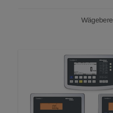
Wägebereic