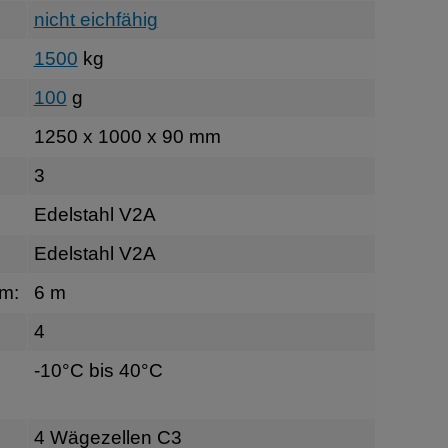
nicht eichfähig
1500
kg
100
g
1250 x 1000 x 90 mm
3
Edelstahl V2A
Edelstahl V2A
rm:
6 m
4
-10°C bis 40°C
4 Wägezellen C3