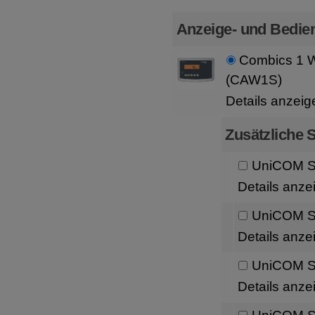
Anzeige- und Bedien
Combics 1 W
(CAW1S)
Details anzeig
Zusätzliche S
UniCOM Sc
Details anze
UniCOM Sc
Details anze
UniCOM Sc
Details anze