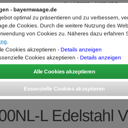
Seriell RS232 auf USB HID Tastat
Schnittstellenkonverter
ngen - bayernwaage.de
RS232 Daten in Computer Anwendunge
bot optimal zu präsentieren und zu verbessern, ve
Funktioniert wie eine USB Tastatur, A
Verwendet Standard USB Tastatur Sys
ge.de Cookies. Durch die weitere Nutzung des We
Datenbearbeitung vor Ausgabe möglich
rwendung von Cookies zu. Näheres dazu erfahren S
ung
.
ice
Unternehmen
Kontakt
Angebot
War
lle Cookies akzeptieren -
Details anzeigen
ssenzielle Cookies akzeptieren -
Details anzeigen
EC Combics Platt
00NL-L Edelstahl 