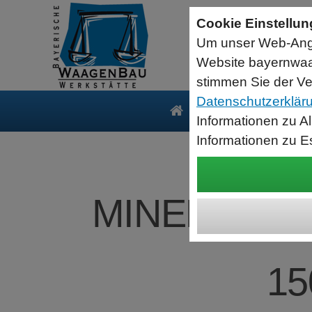
Sartorius Feuchtebestimmer MA35
Cookie Einstellu
jetzt zum Aktionspreis
Um unser Web-Ange
Der MA35 ist das Einsteigermodell zur schnellen und
zuverlässigen Bestimmung der Materialfeuchte flüssiger, pastöser
Website bayernwaa
und fester Substanzen mit dem Verfahren der Thermogravimetrie.
Wägebereich: 35 g, Ablesbarkeit: 1 mg
stimmen Sie der Ve
Datenschutzerklär
Produkte
Serv
Informationen zu A
Informationen zu E
MINEBEA INT
15