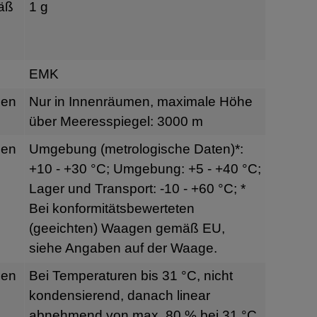
äß
1 g
EMK
gen
Nur in Innenräumen, maximale Höhe
über Meeresspiegel: 3000 m
gen
Umgebung (metrologische Daten)*:
+10 - +30 °C; Umgebung: +5 - +40 °C;
Lager und Transport: -10 - +60 °C; *
Bei konformitätsbewerteten
(geeichten) Waagen gemäß EU,
siehe Angaben auf der Waage.
gen
Bei Temperaturen bis 31 °C, nicht
kondensierend, danach linear
abnehmend von max. 80 % bei 31 °C