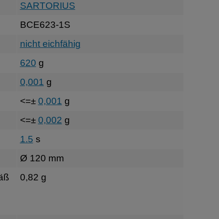
SARTORIUS
BCE623-1S
nicht eichfähig
620
g
0,001
g
<=±
0,001
g
<=±
0,002
g
1.5
s
Ø 120 mm
äß
0,82 g