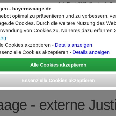
AutoCheck 1002 - Bandkontrollw
ngen - bayernwaage.de
Zur Kontrolle von Einzelteilen und Set
Hochgenaue Waage mit 0,01g Auflösu
bot optimal zu präsentieren und zu verbessern, ve
Schnelle Toleranzkontrolle und Bewert
Abwurfrichtung Gut links/Schlecht rec
ge.de Cookies. Durch die weitere Nutzung des We
rwendung von Cookies zu. Näheres dazu erfahren S
ung
.
ice
Unternehmen
Kontakt
Angebot
War
lle Cookies akzeptieren -
Details anzeigen
ssenzielle Cookies akzeptieren -
Details anzeigen
IUS BCE623-1S Ent
age - externe Justi