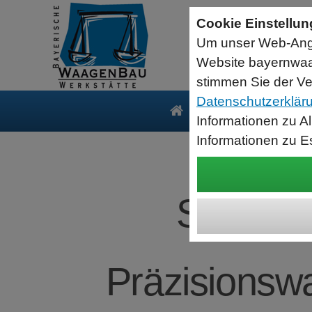
Seriell RS232 auf USB HID Tastatur
Schnittstellenkonverter
Cookie Einstellu
RS232 Daten in Computer Anwendungen schreiben.
Um unser Web-Ange
Funktioniert wie eine USB Tastatur, Ausgabe an Cursor Position.
Verwendet Standard USB Tastatur Systemtreiber
Website bayernwaa
Datenbearbeitung vor Ausgabe möglich.
stimmen Sie der Ve
Datenschutzerklär
Produkte
Serv
Informationen zu A
Informationen zu E
SARTOR
Präzisionswa