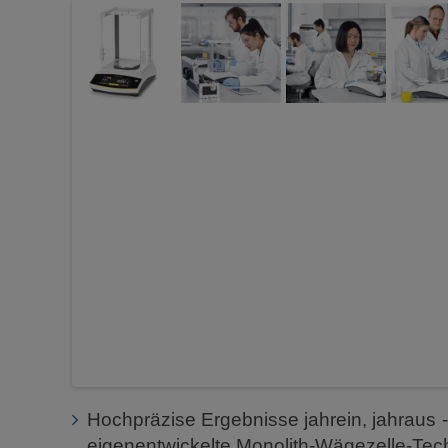
Hochpräzise Ergebnisse jahrein, jahraus -
eigenentwickelte Monolith-Wägezelle-Tec