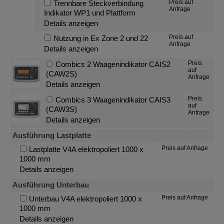
Preis auf
Trennbare Steckverbindung
Anfrage
Indikator WP1 und Plattform
Details anzeigen
Preis auf
Nutzung in Ex Zone 2 und 22
Anfrage
Details anzeigen
Preis
Combics 2 Waagenindikator CAIS2
auf
(CAW2S)
Anfrage
Details anzeigen
Preis
Combics 3 Waagenindikator CAIS3
auf
(CAW3S)
Anfrage
Details anzeigen
Ausführung Lastplatte
Preis auf Anfrage
Lastplatte V4A elektropoliert 1000 x
1000 mm
Details anzeigen
Ausführung Unterbau
Preis auf Anfrage
Unterbau V4A elektropoliert 1000 x
1000 mm
Details anzeigen