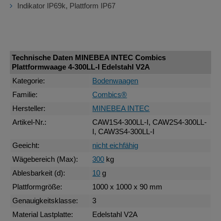
Indikator IP69k, Plattform IP67
Technische Daten MINEBEA INTEC Combics
Plattformwaage 4-300LL-I Edelstahl V2A
Kategorie:
Bodenwaagen
Familie:
Combics®
Hersteller:
MINEBEA INTEC
Artikel-Nr.:
CAW1S4-300LL-I, CAW2S4-300LL-
I, CAW3S4-300LL-I
Geeicht:
nicht eichfähig
Wägebereich (Max):
300
kg
Ablesbarkeit (d):
10
g
Plattformgröße:
1000 x 1000 x 90 mm
Genauigkeitsklasse:
3
Material Lastplatte:
Edelstahl V2A