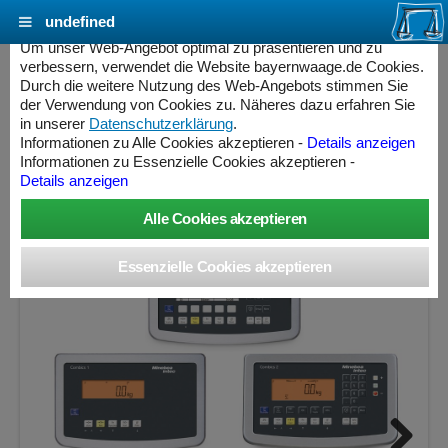
undefined
Cookie Einstellungen - bayernwaage.de
Um unser Web-Angebot optimal zu präsentieren und zu
verbessern, verwendet die Website bayernwaage.de Cookies.
Durch die weitere Nutzung des Web-Angebots stimmen Sie
MINEBEA INTEC Combics Plattformwaage 4-
der Verwendung von Cookies zu. Näheres dazu erfahren Sie
300LL-I Edelstahl V2A
in unserer
Datenschutzerklärung
.
Informationen zu Alle Cookies akzeptieren -
Details anzeigen
Informationen zu Essenzielle Cookies akzeptieren -
Wägebereich: 300 kg, Ablesbarkeit: 10 g, nicht eichfähig
Details anzeigen
ess Controller