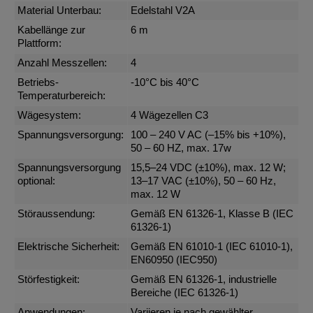
Material Unterbau:
Edelstahl V2A
Kabellänge zur
6 m
Plattform:
Anzahl Messzellen:
4
Betriebs-
-10°C bis 40°C
Temperaturbereich:
Wägesystem:
4 Wägezellen C3
Spannungsversorgung:
100 – 240 V AC (–15% bis +10%),
50 – 60 HZ, max. 17w
Spannungsversorgung
15,5–24 VDC (±10%), max. 12 W;
optional:
13–17 VAC (±10%), 50 – 60 Hz,
max. 12 W
Störaussendung:
Gemäß EN 61326-1, Klasse B (IEC
61326-1)
Elektrische Sicherheit:
Gemäß EN 61010-1 (IEC 61010-1),
EN60950 (IEC950)
Störfestigkeit:
Gemäß EN 61326-1, industrielle
Bereiche (IEC 61326-1)
Anwendungen:
Variieren je nach gewählter