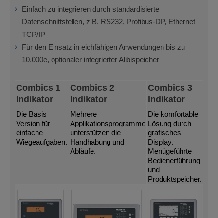
Einfach zu integrieren durch standardisierte
Datenschnittstellen, z.B. RS232, Profibus-DP, Ethernet
TCP/IP
Für den Einsatz in eichfähigen Anwendungen bis zu
10.000e, optionaler integrierter Alibispeicher
Combics 1
Combics 2
Combics 3
Indikator
Indikator
Indikator
Die Basis
Mehrere
Die komfortable
Version für
Applikationsprogramme
Lösung durch
einfache
unterstützen die
grafisches
Wiegeaufgaben.
Handhabung und
Display,
Abläufe.
Menügeführte
Bedienerführung
und
Produktspeicher.