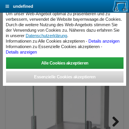
undefined
Cookie Einstellungen - bayernwaage.de
Um unser Web-Angebot optimal zu präsentieren und zu
verbessern, verwendet die Website bayernwaage.de Cookies.
Durch die weitere Nutzung des Web-Angebots stimmen Sie
METTLER-TOLEDO NewClassic MS403TS/M
der Verwendung von Cookies zu. Näheres dazu erfahren Sie
in unserer
Datenschutzerklärung
.
Informationen zu Alle Cookies akzeptieren -
Details anzeigen
Wägebereich: 420 g, Ablesbarkeit: 0,001 g, Eichschritt: 0,01
Informationen zu Essenzielle Cookies akzeptieren -
g, geeicht
Details anzeigen
ess Controller