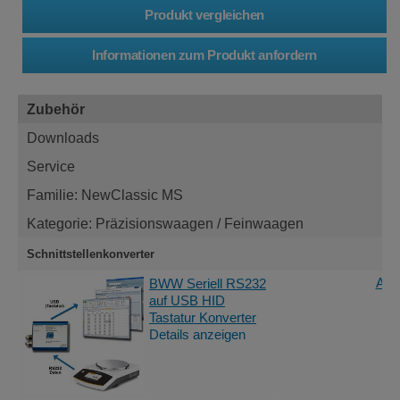
Zubehör
Downloads
Service
Familie: NewClassic MS
Kategorie: Präzisionswaagen / Feinwaagen
Schnittstellenkonverter
Ang
BWW Seriell RS232
auf USB HID
Tastatur Konverter
Details anzeigen