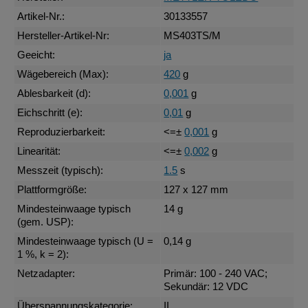
Artikel-Nr.:
30133557
Hersteller-Artikel-Nr:
MS403TS/M
Geeicht:
ja
Wägebereich (Max):
420
g
Ablesbarkeit (d):
0,001
g
Eichschritt (e):
0,01
g
Reproduzierbarkeit:
<=±
0,001
g
Linearität:
<=±
0,002
g
Messzeit (typisch):
1.5
s
Plattformgröße:
127 x 127 mm
Mindesteinwaage typisch
14 g
(gem. USP):
Mindesteinwaage typisch (U =
0,14 g
1 %, k = 2):
Netzadapter:
Primär: 100 - 240 VAC;
Sekundär: 12 VDC
Überspannungskategorie:
II