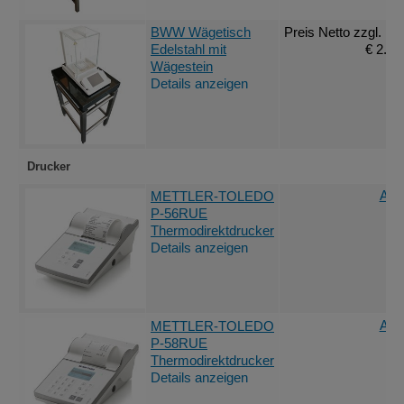
BWW Wägetisch
Preis Netto
zzgl. Mw
Edelstahl mit
€ 2.23
Wägestein
Details anzeigen
Drucker
Ang
METTLER-TOLEDO
P-56RUE
Thermodirektdrucker
Details anzeigen
Ang
METTLER-TOLEDO
P-58RUE
Thermodirektdrucker
Details anzeigen