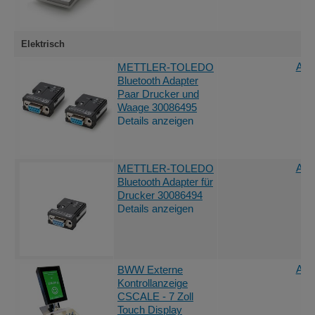
Elektrisch
Ang
METTLER-TOLEDO
Bluetooth Adapter
Paar Drucker und
Waage 30086495
Details anzeigen
Ang
METTLER-TOLEDO
Bluetooth Adapter für
Drucker 30086494
Details anzeigen
Ang
BWW Externe
Kontrollanzeige
CSCALE - 7 Zoll
Touch Display